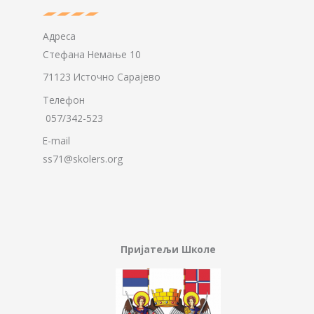
Адреса
Стефана Немање 10
71123 Источно Сарајево
Телефон
057/342-523
E-mail
ss71@skolers.org
Пријатељи Школе