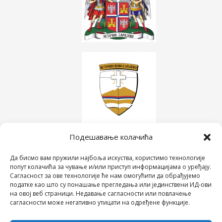
Подешавање колачића
Да бисмо вам пружили најбоља искуства, користимо технологије
попут колачића за чување и/или приступ информацијама о уређају.
Сагласност за ове технологије ће нам омогућити да обрађујемо
податке као што су понашање прегледања или јединствени ИД-ови
на овој веб страници. Недавање сагласности или повлачење
сагласности може негативно утицати на одређене функције.