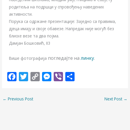
родитеља на подршци у спровођењу наведених
активности.
Порука са одржане презентације: Заједно са правима,
дјеца имају и своје обавезе. Напредак није могућ без
блиске везе та два појма.
Дамјан Бошковић, II3
погледајте на
линку
.
Више фотографија
F
T
C
M
Vi
S
ac
w
o
e
b
h
e
itt
p
ss
er
ar
←
Previous Post
Next Post
→
b
er
y
e
e
o
Li
n
o
n
g