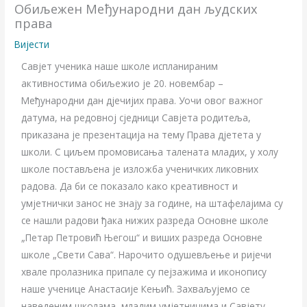
Обиљежен Међународни дан људских
права
Вијести
Савјет ученика наше школе испланираним
активностима обиљежио је 20. новембар –
Међународни дан дјечијих права. Уочи овог важног
датума, на редовној сједници Савјета родитеља,
приказана је презентација на тему Права дјетета у
школи. С циљем промовисања талената младих, у холу
школе постављена је изложба ученичких ликовних
радова. Да би се показало како креативност и
умјетнички занос не знају за године, на штафелајима су
се нашли радови ђака нижих разреда Основне школе
„Петар Петровић Његош“ и виших разреда Основне
школе „Свети Сава“. Нарочито одушевљење и ријечи
хвале пролазника припале су пејзажима и иконопису
наше ученице Анастасије Кењић. Захваљујемо се
наведеним школама, младим умјетницима и Савјету