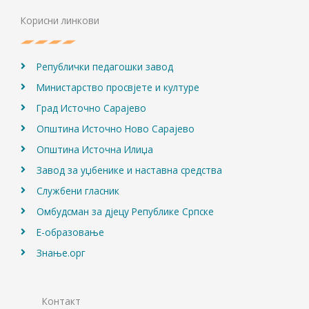
b
a
u
o
g
b
Корисни линкови
o
r
e
k
a
m
Републички педагошки завод
Министарство просвјете и културе
Град Источно Сарајево
Општина Источно Ново Сарајево
Општина Источна Илиџа
Завод за уџбенике и наставна средства
Службени гласник
Омбудсман за дјецу Републике Српске
Е-образовање
Знање.орг
Контакт