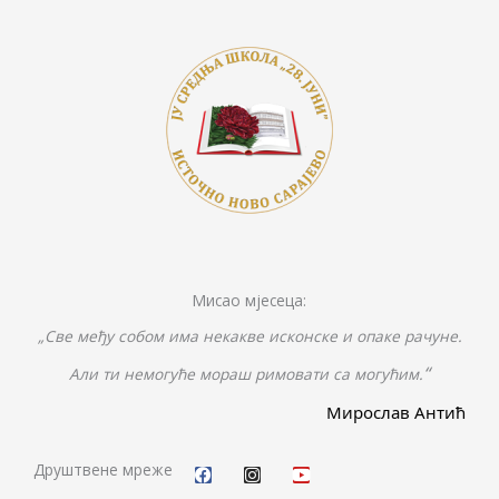
k
k
er
Мисао мјесеца:
„Све међу собом има некакве исконске и опаке рачуне.
“
Али ти немогуће мораш римовати са могућим.
Мирослав Антић
F
I
Y
a
n
o
c
s
u
Друштвене мреже
e
t
t