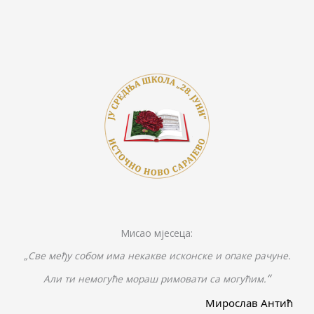
Мисао мјесеца:
„Све међу собом има некакве исконске и опаке рачуне.
“
Али ти немогуће мораш римовати са могућим.
Мирослав Антић