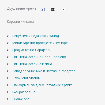
F
I
Y
a
n
o
c
s
u
Друштвене мреже
e
t
t
b
a
u
o
g
b
Корисни линкови
o
r
e
k
a
m
Републички педагошки завод
Министарство просвјете и културе
Град Источно Сарајево
Општина Источно Ново Сарајево
Општина Источна Илиџа
Завод за уџбенике и наставна средства
Службени гласник
Омбудсман за дјецу Републике Српске
Е-образовање
Знање.орг