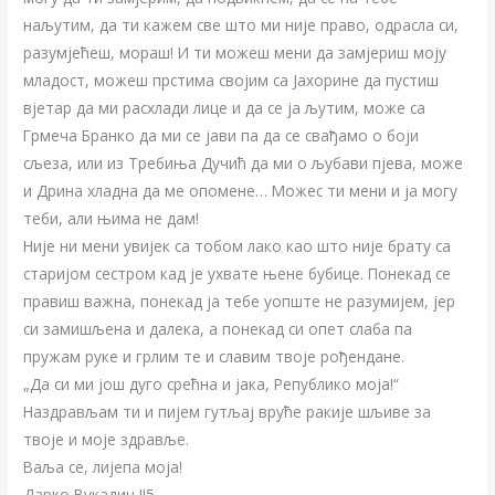
наљутим, да ти кажем све што ми није право, одрасла си,
разумјећеш, мораш! И ти можеш мени да замјериш моју
младост, можеш прстима својим са Јахорине да пустиш
вјетар да ми расхлади лице и да се ја љутим, може са
Грмеча Бранко да ми се јави па да се свађамо о боји
сљеза, или из Требиња Дучић да ми о љубави пјева, може
и Дрина хладна да ме опомене… Можес ти мени и ја могу
теби, али њима не дам!
Није ни мени увијек са тобом лако као што није брату са
старијом сестром кад је ухвате њене бубице. Понекад се
правиш важна, понекад ја тебе уопште не разумијем, јер
си замишљена и далека, а понекад си опет слаба па
пружам руке и грлим те и славим твоје рођендане.
„Да си ми још дуго срећна и јака, Републико моја!“
Наздрављам ти и пијем гутљај вруће ракије шљиве за
твоје и моје здравље.
Ваља се, лијепа моја!
Дарко Вукадин II5