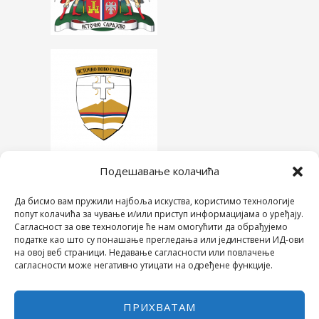
Подешавање колачића
Да бисмо вам пружили најбоља искуства, користимо технологије
попут колачића за чување и/или приступ информацијама о уређају.
Сагласност за ове технологије ће нам омогућити да обрађујемо
податке као што су понашање прегледања или јединствени ИД-ови
на овој веб страници. Недавање сагласности или повлачење
сагласности може негативно утицати на одређене функције.
ПРИХВАТАМ