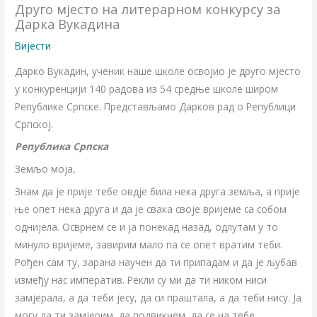
Друго мјесто на литерарном конкурсу за
Дарка Вукадина
Вијести
Дарко Вукадин, ученик наше школе освојио је друго мјесто
у конкуренцији 140 радова из 54 средње школе широм
Републике Српске. Представљамо Дарков рад о Републици
Српској.
Република Српска
Земљо моја,
Знам да је прије тебе овдје била нека друга земља, а прије
ње опет нека друга и да је свака своје вријеме са собом
однијела. Осврнем се и ја понекад назад, одлутам у то
минуло вријеме, завирим мало па се опет вратим теби.
Рођен сам ту, зарана научен да ти припадам и да је љубав
између нас императив. Рекли су ми да ти ником ниси
замјерала, а да теби јесу, да си праштала, а да теби нису. Ја
могу да ти замјерим, да подвикнем, да се на тебе