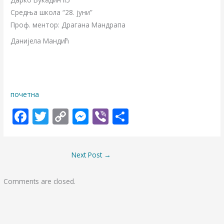
Средња школа “28. јуни”
Проф. ментор: Драгана Мандрапа
Данијела Мандић
почетна
F
T
C
M
Vi
S
ac
w
o
e
b
h
e
itt
p
ss
er
ar
Next Post
→
b
er
y
e
e
o
Li
n
Comments are closed.
o
n
g
k
k
er