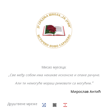
e
itt
p
ss
er
ar
b
er
y
e
e
o
Li
n
o
n
g
k
k
er
Мисао мјесеца:
„Све међу собом има некакве исконске и опаке рачуне.
“
Али ти немогуће мораш римовати са могућим.
Мирослав Антић
F
I
Y
a
n
o
c
s
u
Друштвене мреже
e
t
t