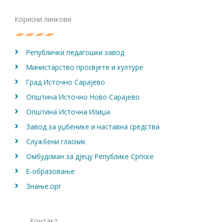
b
a
u
o
g
b
Корисни линкови
o
r
e
k
a
m
Републички педагошки завод
Министарство просвјете и културе
Град Источно Сарајево
Општина Источно Ново Сарајево
Општина Источна Илиџа
Завод за уџбенике и наставна средства
Службени гласник
Омбудсман за дјецу Републике Српске
Е-образовање
Знање.орг
Контакт