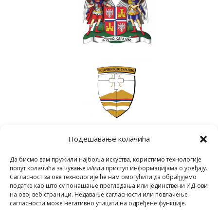
Подешавање колачића
Да бисмо вам пружили најбоља искуства, користимо технологије
попут колачића за чување и/или приступ информацијама о уређају.
Сагласност за ове технологије ће нам омогућити да обрађујемо
податке као што су понашање прегледања или јединствени ИД-ови
на овој веб страници. Недавање сагласности или повлачење
сагласности може негативно утицати на одређене функције.