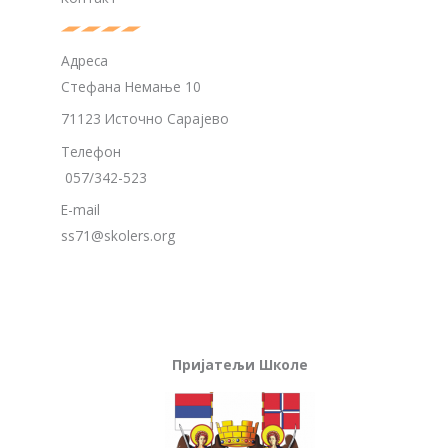
Адреса
Стефана Немање 10
71123 Источно Сарајево
Телефон
057/342-523
E-mail
ss71@skolers.org
Пријатељи Школе