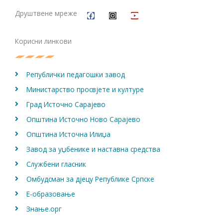
a
n
o
c
s
u
Друштвене мреже
e
t
t
b
a
u
o
g
b
Корисни линкови
o
r
e
k
a
m
Републички педагошки завод
Министарство просвјете и културе
Град Источно Сарајево
Општина Источно Ново Сарајево
Општина Источна Илиџа
Завод за уџбенике и наставна средства
Службени гласник
Омбудсман за дјецу Републике Српске
Е-образовање
Знање.орг