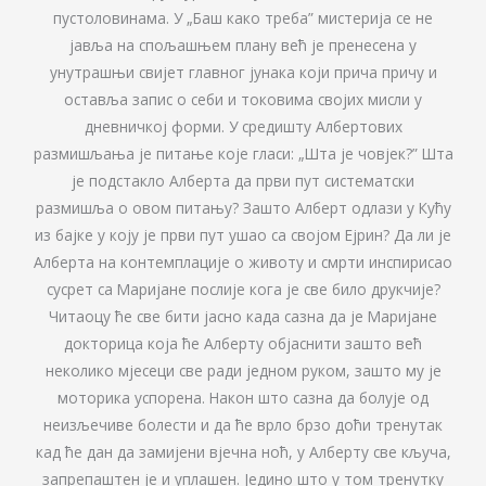
пустоловинама. У „Баш како треба” мистерија се не
јавља на спољашњем плану већ је пренесена у
унутрашњи свијет главног јунака који прича причу и
оставља запис о себи и токовима својих мисли у
дневничкој форми. У средишту Албертових
размишљања је питање које гласи: „Шта је човјек?” Шта
је подстакло Алберта да први пут систематски
размишља о овом питању? Зашто Алберт одлази у Кућу
из бајке у коју је први пут ушао са својом Ејрин? Да ли је
Алберта на контемплације о животу и смрти инспирисао
сусрет са Маријане послије кога је све било друкчије?
Читаоцу ће све бити јасно када сазна да је Маријане
докторица која ће Алберту објаснити зашто већ
неколико мјесеци све ради једном руком, зашто му је
моторика успорена. Након што сазна да болује од
неизљечиве болести и да ће врло брзо доћи тренутак
кад ће дан да замијени вјечна ноћ, у Алберту све кључа,
запрепаштен је и уплашен. Једино што у том тренутку