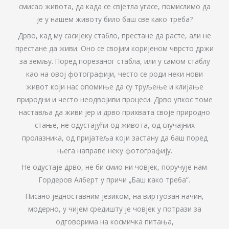
смисао живота, да када се свјетла угасе, помислимо да
је у нашем животу било баш све како треба?
Дрво, кад му сасијеку стабло, престане да расте, али не
престане да живи. Оно се својим коријеном чврсто држи
за земљу. Поред порезаног стабла, или у самом стаблу
као на овој фотографији, често се роди неки нови
живот који нас опомиње да су труљење и клијање
природни и често неодвојиви процеси. Дрво упкос томе
наставља да живи јер и дрво прихвата своје природно
стање, не одустајући од живота, од случајних
пролазника, од пријатеља који застану да баш поред
њега направе неку фотографију.
Не одустаје дрво, не би смио ни човјек, поручује нам
Гордеров Алберт у причи „Баш како треба”.
Писано једноставним језиком, на виртуозан начин,
модерно, у чијем средишту је човјек у потрази за
одговорима на космичка питања,