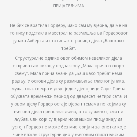
ПРИЈАТЕЉИМА
Не бих се вратила Гордеру, иако сам му вјерна, да ме на
то нису подстакла маестрална размишљања Гордеровог
јунака Алберта и стотињак страница дјела „Баш како
треба”.
Структуралне одлике овог обимом невеликог дјела
открива сам писац у поднаслову „Мала прича о скоро
свему”. Мала прича значи да „Баш како треба” нема
радњу. У основи дјела су размишљања главног јунака,
мужа, оца, свекра и деде једне дјевојчице Саре. Прича
обухвата временски период од двадесет четири сата. И
у овом дјелу Гордер остаје вјеран темама по којима су
његова дјела препознатљива, а то су живот, смрт и
љубав. Сви који су вјерни норвешком писцу знају да
Јустејн Гордер не може без мистерија и загонетки које
чине важан структурни дио у његовим списатељским