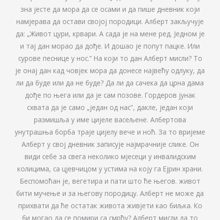
зна јесте да мора да се осами и да пише дневник који
намјерава да остави својој породици. Алберт закључује
да: „Живот цури, крвари. А сада је на мене ред. Једном је
и тај дан морао да дође. И дошао је попут пацке. Или
сурове песнице у нос.” На који то дан Алберт мисли? То
је онај дан кад човјек мора да донесе највећу одлуку, да
ли да буде или да не буде? Да ли да сачека да црна дама
дође по њега или да је сам позове. Гордеров јунак
схвата да је само „један од нас”, дакле, један који
размишља у име цијеле васељене. Албертова
унутрашња борба траје цијелу вече и ноћ. За то вријеме
Алберт у свој дневник записује најмрачније слике. Он
види себе за свега неколико мјесеци у инвалидским
колицима, са цјевчицом у устима на коју га Ејрин храни.
Беспомоћан је, вегетира и пати што ће његов. живот
бити мучење и за његову породицу. Алберт не може да
прихвати да ће остатак живота живјети као биљка. Ко
би могао да се помири са смрћу? Алберт мисли да то