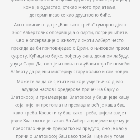
коме је одрастао, стекао много пријатеља,
детерминисао се као друштвено биће.
Ако помислите да је „Баш како треба” суморно дјело
због Албертових опсервација о смрти, погријешићете.
Своје опсервације о животу и смрти Алберт често
прекида да би приповиједао о Ејрин, о њиховом првом
сусрету, Кућици из бајке, рођењу сина, декином лабуду,
унуци Сари. Да, ово је и прича о љубави која ће помоћи
Алберту да ријеши мистерију стару колико и сам човјек.
Можете ли да се сјетите на које умјетничко дјело
алудира наслов Горедерове приче? На бајку о
Златокосој и три медвједа. Златокоса у бајци једе кашу
која није ни претопла ни прехладна већ је каша баш
како треба. Кревети су баш како треба, цијели свијет
једне Златокосе је такав. За Алберта вријеме које му је
преостало није ни прекратко ни предуго, оно је као у
причи о Златокосој баш како треба. Није ли у томе