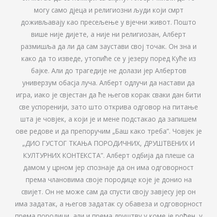
могу само дјеца и религиозни људи који смрт
доживљавају као пресељење у вјечни живот. Пошто
више није дијете, а није ни религиозан, Алберт
размишља да ли да сам заустави свој точак. Он зна и
како да то изведе, утопиће се у језеру поред Куће из
бајке. Али до трагедије не долази јер Албертов
универзум обасја луча. Алберт одлучи да настави да
игра, иако је свјестан да ће његов корак сваки дан бити
све успоренији, зато што открива одговор на питање
шта је човјек, а који је и мене подстакао да запишем
ове редове и да препоручим „Баш како треба”. Човјек је
„ДИО ГУСТОГ ТКАЊА ПОРОДИЧНИХ, ДРУШТВЕНИХ И
КУЛТУРНИХ КОНТЕКСТА”. Алберт одбија да плеше са
дамом у црном јер спознаје да он има одговорност
према члановима своје породице које је донио на
свијет. Он не може сам да спусти своју завјесу јер он
има задатак, а његов задатак су обавеза и одговорност
према породици, али и према друштву у коме је рођен, у