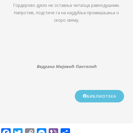
Гордерово дјело не оставља читаоца равнодушним.
Напротив, подстиче га на најдубља промишљања о
скоро свему.
Ведрана Мијовић Пантелић
БИБЛИОТЕКА
F
T
C
M
Vi
S