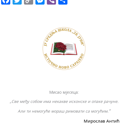
ac
w
o
e
b
h
e
itt
p
ss
er
ar
b
er
y
e
e
o
Li
n
o
n
g
k
k
er
Мисао мјесеца:
„Све међу собом има некакве исконске и опаке рачуне.
“
Али ти немогуће мораш римовати са могућим.
Мирослав Антић
F
I
Y