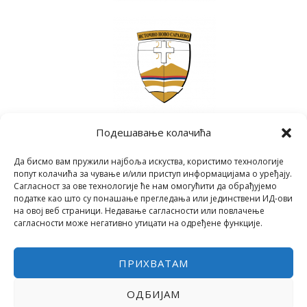
Подешавање колачића
Да бисмо вам пружили најбоља искуства, користимо технологије
попут колачића за чување и/или приступ информацијама о уређају.
Сагласност за ове технологије ће нам омогућити да обрађујемо
податке као што су понашање прегледања или јединствени ИД-ови
на овој веб страници. Недавање сагласности или повлачење
сагласности може негативно утицати на одређене функције.
ПРИХВАТАМ
ОДБИЈАМ
COPYRIGHT © 2026 СРЕДЊА ШКОЛА "28. ЈУНИ"