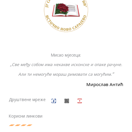
o
n
g
k
k
er
Мисао мјесеца:
„Све међу собом има некакве исконске и опаке рачуне.
“
Али ти немогуће мораш римовати са могућим.
Мирослав Антић
F
I
Y
a
n
o
c
s
u
Друштвене мреже
e
t
t
b
a
u
o
g
b
Корисни линкови
o
r
e
k
a
m