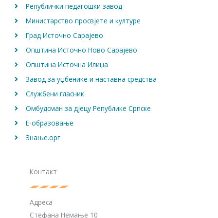
Републички педагошки завод
Министарство просвјете и културе
Град Источно Сарајево
Општина Источно Ново Сарајево
Општина Источна Илиџа
Завод за уџбенике и наставна средства
Службени гласник
Омбудсман за дјецу Републике Српске
Е-образовање
Знање.орг
Контакт
Адреса
Стефана Немање 10