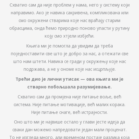
Схватио сам да није проблем у нама, него у систему који
направимо. Ако је навика сакривена, компликована или
смо окружени стварима које нас враћају старим
обрасцима, онда ћемо природно поново упасти у рутину
коју смо хтјели избјећи.
Књига ми је помогла да увидим да треба
поједноставити све што је добро за нас, а отежати све
што нам штети. Навика се гради у окружењу које нас
подржава, а не у ономе које нас исцрпљује.
Трећи дио је лични утисак — ова књига ми је
стварно побољшала разумијевање.
Схватио сам да промјена није питање воље, већ
система. Није питање мотивације, већ малих корака.
Није питање снаге, већ истрајности.
Оно што ми је највише остало у глави јесте идеја да
сваки дан можемо напредовати један мали проценат.
То не изгледа много, али временом постаје разлика која