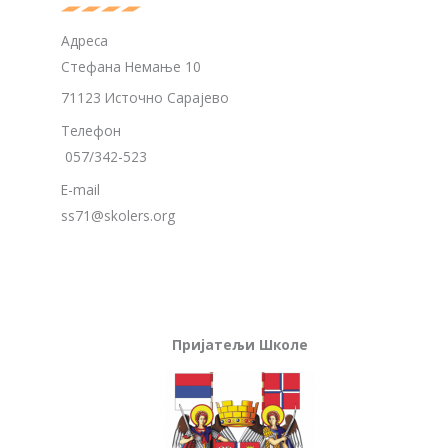
Адреса
Стефана Немање 10
71123 Источно Сарајево
Телефон
057/342-523
E-mail
ss71@skolers.org
Пријатељи Школе