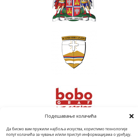
Подешавање колачића
Да бисмо вам пружили најбоља искуства, користимо технологије
попут колачића за чување и/или приступ информацијама о уређају.