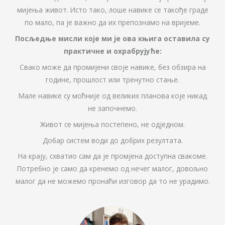
мијења живот. Исто тако, лоше навике се такође граде
по мало, па је важно да их препознамо на вријеме.
Посљедње мисли које ми је ова књига оставила су
практичне и охрабрујуће:
Свако може да промијени своје навике, без обзира на
године, прошлост или тренутно стање.
Мале навике су моћније од великих планова које никад
не започнемо.
Живот се мијења постепено, не одједном.
Добар систем води до добрих резултата.
На крају, схватио сам да је промјена доступна свакоме.
Потребно је само да кренемо од нечег малог, довољно
малог да не можемо пронаћи изговор да то не урадимо.