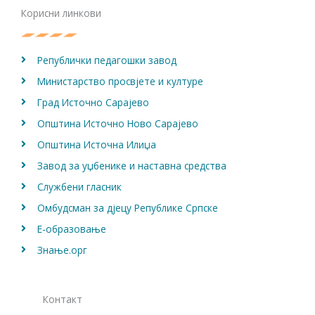
o
g
b
Корисни линкови
o
r
e
k
a
m
Републички педагошки завод
Министарство просвјете и културе
Град Источно Сарајево
Општина Источно Ново Сарајево
Општина Источна Илиџа
Завод за уџбенике и наставна средства
Службени гласник
Омбудсман за дјецу Републике Српске
Е-образовање
Знање.орг
Контакт