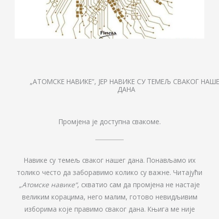
„АТОМСКЕ НАВИКЕ”, ЈЕР НАВИКЕ СУ ТЕМЕЉ СВАКОГ НАШ
ДАНА
Промјена је доступна свакоме.
Навике су темељ сваког нашег дана. Понављамо их
толико често да заборавимо колико су важне. Читајући
„Атомске навике“
, схватио сам да промјена не настаје
великим корацима, него малим, готово невидљивим
изборима које правимо сваког дана. Књига ме није