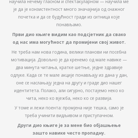
научила нечему гласном и спектакуларном — научила ме
је да је конзистентност много значајнија од снажног
почетка и да се будућност гради из ситница које
понављамо.
Први дио књиге видим као подсјетник да свако
од нас има могућност да промијени свој живот.
Не треба нам нова година, велики планови ни посебна
мотивација. Довољно је да кренемо од мале навике —
два минута читања, кратке шетње, једне здравије
одлуке. Када се те мале акције понављају из дана у дан,
оне се наслањају једна на другу и граде дио нашег
идентитета. Полако, али сигурно, постајемо неко ко
чита, неко ко вјежба, неко ко се развија.
У томе и лежи поента: промјена није тешка, само је
треба учинити видљивом и приступачном.
Други дио књиге је за мене био објашњење
зашто навике често пропадну.