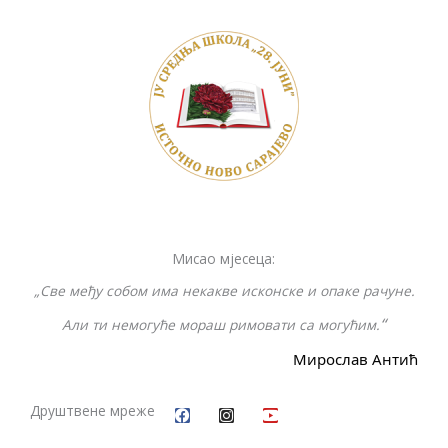
b
er
y
e
e
o
Li
n
o
n
g
k
k
er
Мисао мјесеца:
„Све међу собом има некакве исконске и опаке рачуне.
“
Али ти немогуће мораш римовати са могућим.
Мирослав Антић
F
I
Y
a
n
o
c
s
u
Друштвене мреже
e
t
t
b
a
u