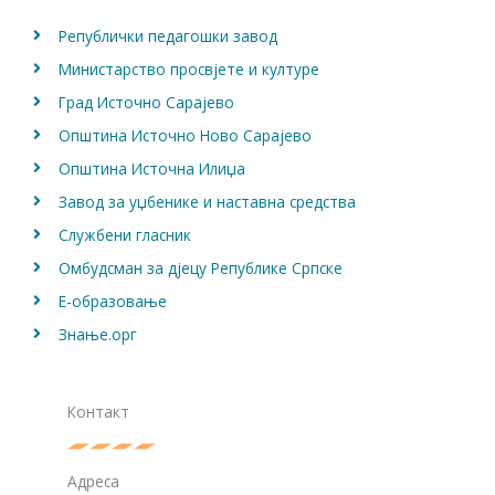
Републички педагошки завод
Министарство просвјете и културе
Град Источно Сарајево
Општина Источно Ново Сарајево
Општина Источна Илиџа
Завод за уџбенике и наставна средства
Службени гласник
Омбудсман за дјецу Републике Српске
Е-образовање
Знање.орг
Контакт
Адреса