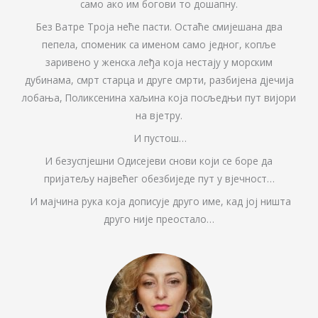
само ако им богови то дошапну.
Без Ватре Троја неће пасти. Остаће смијешана два
пепела, споменик са именом само једног, копље
заривено у женска леђа која нестају у морским
дубинама, смрт старца и друге смрти, разбијена дјечија
лобања, Поликсенина хаљина која посљедњи пут вијори
на вјетру.
И пустош…
И безуспјешни Одисејеви снови који се боре да
пријатељу највећег обезбиједе пут у вјечност…
И мајчина рука која дописује друго име, кад јој ништа
друго није преостало…