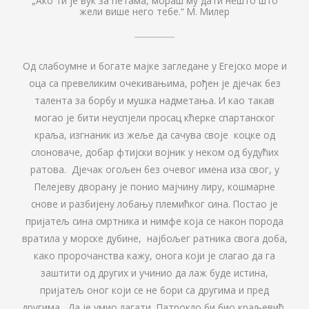
„Ако ти је вук за петама, мораш му дати нешто што
жели више него тебе.“ М. Милер
Од слабоумне и богате мајке загледане у Егејско море и
оца са превеликим очекивањима, рођен је дјечак без
талента за борбу и мушка надметања. И као такав
могао је бити неуспјели просац кћерке спартанског
краља, изгнаник из жеље да сачува своје коцке од
слоноваче, добар фтијски војник у неком од будућих
ратова. Дјечак огољен без очевог имена иза свог, у
Пелејеву дворану је понио мајчину лиру, кошмарне
снове и разбијену лобању племићког сина. Постао је
пријатељ сина смртника и нимфе која се након порода
вратила у морске дубине, најбољег ратника свога доба,
како пророчанства кажу, онога који је слагао да га
заштити од других и учинио да лаж буде истина,
пријатељ оног који се не бори са другима и пред
другима. Да је умио лагати, Патрокло би био краљевић,