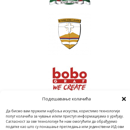
Подешавање колачића
Да бисмо вам пружили најбоља искуства, користимо технологије
попут колачића за чување и/или приступ информацијама о уређају.
Сагласност за ове технологије ће нам омогућити да обрађујемо
податке као што су понашање прегледања или јединствени ИД-ови