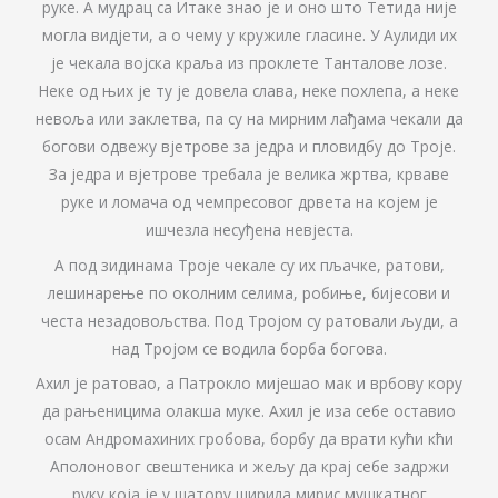
руке. А мудрац са Итаке знао је и оно што Тетида није
могла видјети, а о чему у кружиле гласине. У Аулиди их
је чекала војска краља из проклете Танталове лозе.
Неке од њих је ту је довела слава, неке похлепа, а неке
невоља или заклетва, па су на мирним лађама чекали да
богови одвежу вјетрове за једра и пловидбу до Троје.
За једра и вјетрове требала је велика жртва, крваве
руке и ломача од чемпресовог дрвета на којем је
ишчезла несуђена невјеста.
А под зидинама Троје чекале су их пљачке, ратови,
лешинарење по околним селима, робиње, бијесови и
честа незадовољства. Под Тројом су ратовали људи, а
над Тројом се водила борба богова.
Ахил је ратовао, а Патрокло мијешао мак и врбову кору
да рањеницима олакша муке. Ахил је иза себе оставио
осам Андромахиних гробова, борбу да врати кући кћи
Аполоновог свештеника и жељу да крај себе задржи
руку која је у шатору ширила мирис мушкатног