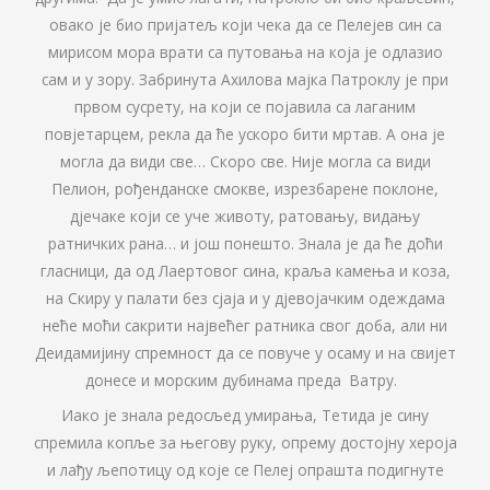
овако је био пријатељ који чека да се Пелејев син са
мирисом мора врати са путовања на која је одлазио
сам и у зору. Забринута Ахилова мајка Патроклу је при
првом сусрету, на који се појавила са лаганим
повјетарцем, рекла да ће ускоро бити мртав. А она је
могла да види све… Скоро све. Није могла са види
Пелион, рођенданске смокве, изрезбарене поклоне,
дјечаке који се уче животу, ратовању, видању
ратничких рана… и још понешто. Знала је да ће доћи
гласници, да од Лаертовог сина, краља камења и коза,
на Скиру у палати без сјаја и у дјевојачким одеждама
неће моћи сакрити највећег ратника свог доба, али ни
Деидамијину спремност да се повуче у осаму и на свијет
донесе и морским дубинама преда Ватру.
Иако је знала редосљед умирања, Тетида је сину
спремила копље за његову руку, опрему достојну хероја
и лађу љепотицу од које се Пелеј опрашта подигнуте