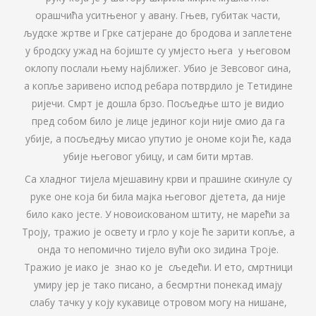
орашчића уситњеног у авану. Гњев, губитак части,
људске жртве и Грке сатјеране до бродова и заплетене
у бродску ужад на бојиште су умјесто њега у његовом
оклопу послали њему најближег. Убио је Зевсовог сина,
а копље заривено испод ребара потврдило је Тетидине
ријечи. Смрт је дошла брзо. Посљедње што је видио
пред собом било је лице јединог који није смио да га
убије, а посљедњу мисао упутио је ономе који ће, када
убије његовог убицу, и сам бити мртав.
Са хладног тијела мјешавину крви и прашине скинуле су
руке оне која би била мајка његовог дјетета, да није
било како јесте. У новоискованом штиту, не марећи за
Троју, тражио је освету и грло у које ће зарити копље, а
онда то непомично тијело вући око зидина Троје.
Тражио је иако је знао ко је сљедећи. И ето, смртници
умиру јер је тако писано, а бесмртни понекад имају
слабу тачку у коју кукавице отровом могу на нишане,