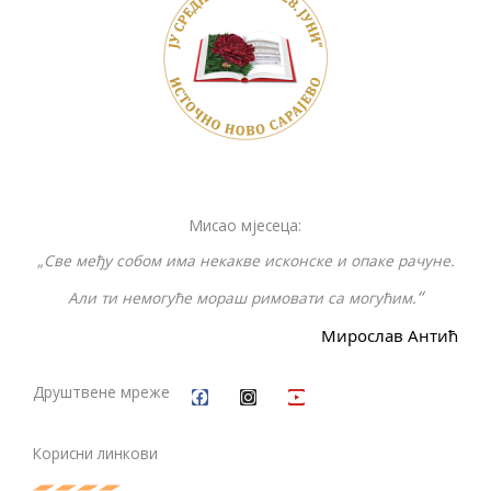
o
Li
n
o
n
g
k
k
er
Мисао мјесеца:
„Све међу собом има некакве исконске и опаке рачуне.
“
Али ти немогуће мораш римовати са могућим.
Мирослав Антић
F
I
Y
a
n
o
c
s
u
Друштвене мреже
e
t
t
b
a
u
o
g
b
Корисни линкови
o
r
e
k
a
m