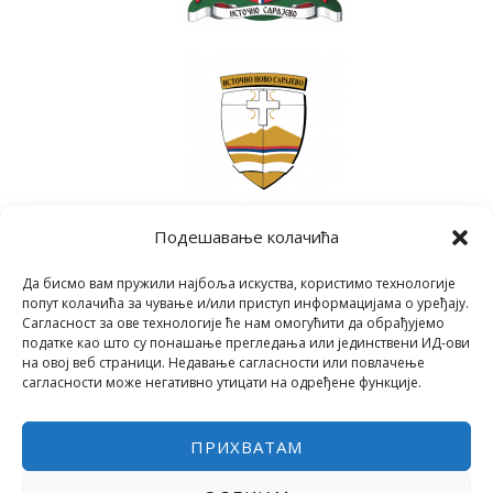
Подешавање колачића
Да бисмо вам пружили најбоља искуства, користимо технологије
попут колачића за чување и/или приступ информацијама о уређају.
Сагласност за ове технологије ће нам омогућити да обрађујемо
податке као што су понашање прегледања или јединствени ИД-ови
на овој веб страници. Недавање сагласности или повлачење
сагласности може негативно утицати на одређене функције.
ПРИХВАТАМ