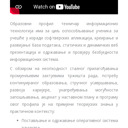
Образовни профил техничар информационих
технологија има за циљ оспособљавање ученика за
учешће у изради софтверских апликација, креирање и
развијање база података, статичких и динамичких веб
презентација и одржавање и провјеру безбједности
информационих система.
С обзиром на неопходност сталног прилагођавања
промјенљивим захтјевима тржишта рада, потребу
континуираног образовања, стручног усавршавања,
развоја каријере, унапређивања могућности
запошљавања, акценат у наставном плану и програму
овог профила је на примјени теоријских знања у
практичном контексту:
Постављање и одржавање оперативног система
рачунара