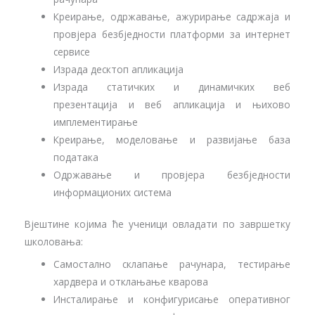
Креирање, одржавање, ажурирање садржаја и
провјера безбједности платформи за интернет
сервисе
Израда десктоп апликација
Израда статичких и динамичких веб
презентација и веб апликација и њихово
имплементирање
Креирање, моделовање и развијање база
података
Одржавање и провјера безбједности
информационих система
Вјештине којима ће ученици овладати по завршетку
школовања:
Самостално склапање рачунара, тестирање
хардвера и отклањање кварова
Инсталирање и конфигурисање оперативног