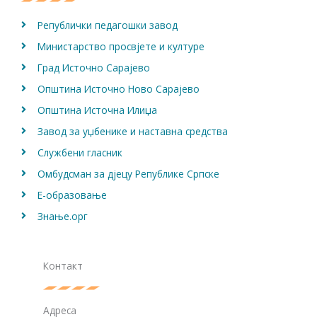
m
Републички педагошки завод
Министарство просвјете и културе
Град Источно Сарајево
Општина Источно Ново Сарајево
Општина Источна Илиџа
Завод за уџбенике и наставна средства
Службени гласник
Омбудсман за дјецу Републике Српске
Е-образовање
Знање.орг
Контакт
Адреса