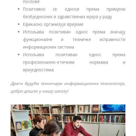
послове
Позитивно се односи према примјени
безбједносних и здравствених мјера у раду
Ефикасно организује вријеме
Испољава позитиван однос према значају
функционалне и техничке исправности
информационих система
Испољава позитиван однос према
професионално-етичким нормама и
вриједностима
Драги будући техничари информационих технологија,
добро дошли у нашу школу
!