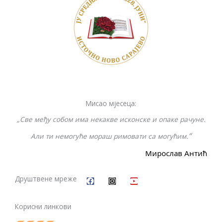
o
Li
n
o
n
g
k
k
er
Мисао мјесеца:
„Све међу собом има некакве исконске и опаке рачуне.
“
Али ти немогуће мораш римовати са могућим.
Мирослав Антић
F
I
Y
a
n
o
c
s
u
Друштвене мреже
e
t
t
b
a
u
o
g
b
Корисни линкови
o
r
e
k
a