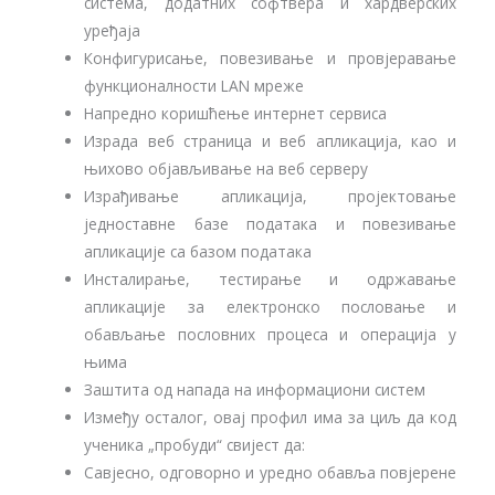
система, додатних софтвера и хардверских
уређаја
Конфигурисање, повезивање и провјеравање
функционалности LAN мреже
Напредно коришћење интернет сервиса
Израда веб страница и веб апликација, као и
њихово објављивање на веб серверу
Израђивање апликација, пројектовање
једноставне базе података и повезивање
апликације са базом података
Инсталирање, тестирање и одржавање
апликације за електронско пословање и
обављање пословних процеса и операција у
њима
Заштита од напада на информациони систем
Између осталог, овај профил има за циљ да код
ученика „пробуди“ свијест да:
Савјесно, одговорно и уредно обавља повјерене