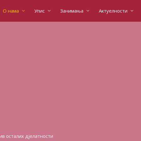
О нама
Упис
Занимања
Актуелности
ив осталих дјелатности