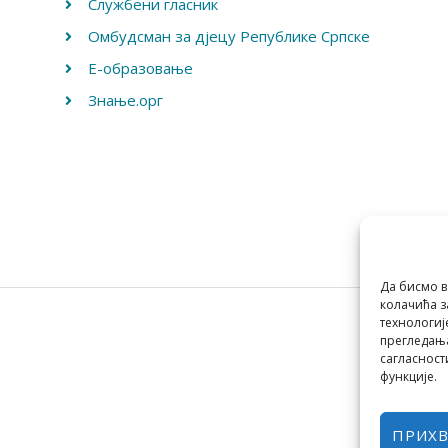
Службени гласник
Омбудсман за дјецу Републике Српске
Е-образовање
Знање.орг
Да бисмо в
колачића з
технологиј
прегледања
сагласност
функције.
ПРИХ