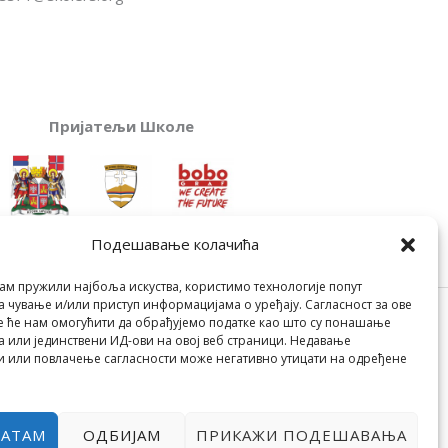
Пријатељи Школе
Подешавање колачића
ам пружили најбоља искуства, користимо технологије попут
а чување и/или приступ информацијама о уређају. Сагласност за ове
POWERED BY МИЛЕВА МИРОВИЋ ТАНИЋ
е ће нам омогућити да обрађујемо податке као што су понашање
 или јединствени ИД-ови на овој веб страници. Недавање
и или повлачење сагласности може негативно утицати на одређене
ВАТАМ
ОДБИЈАМ
ПРИКАЖИ ПОДЕШАВАЊА