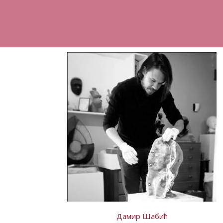
Дамир Шабић