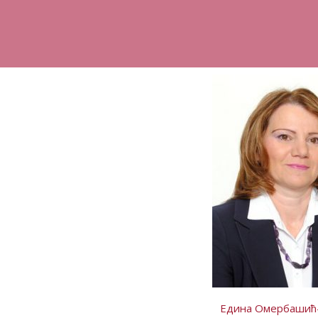
Едина Омербашић