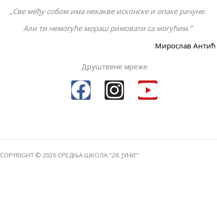
„Све међу собом има некакве исконске и опаке рачуне.
“
Али ти немогуће мораш римовати са могућим.
Мирослав Антић
Друштвене мреже
F
I
Y
a
n
o
c
s
u
e
t
t
COPYRIGHT © 2026 СРЕДЊА ШКОЛА "28. ЈУНИ"
b
a
u
o
g
b
o
r
e