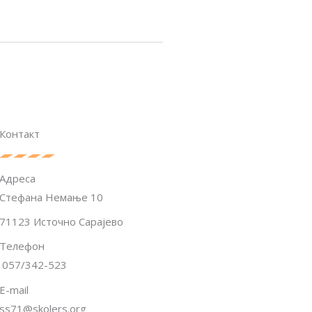
Контакт
Адреса
Стефана Немање 10
71123 Источно Сарајево
Телефон
057/342-523
E-mail
ss71@skolers.org