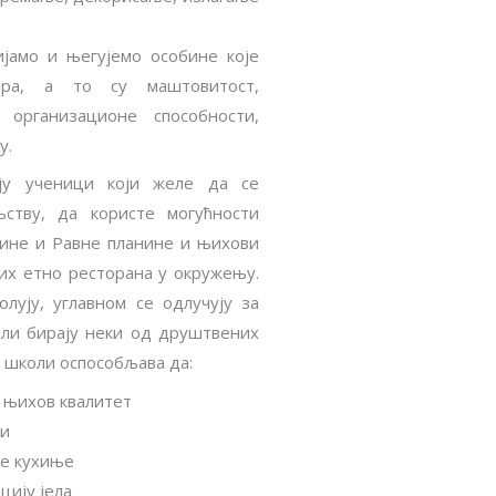
јамо и његујемо особине које
чара, а то су маштовитост,
 организационе способности,
у.
ју ученици који желе да се
љству, да користе могућности
рине и Равне планине и њихови
них етно ресторана у окружењу.
лују, углавном се одлучују за
или бирају неки од друштвених
ј школи оспособљава да:
 њихов квалитет
њи
е кухиње
цију јела