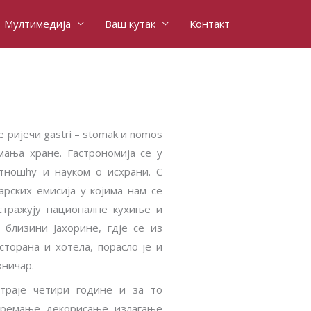
Мултимедија
Ваш кутак
Контакт
е ријечи gastri – stomak и nomos
мања хране. Гастрономија се у
етношћу и науком о исхрани. С
рских емисија у којима нам се
истражују националне кухиње и
 близини Јахорине, гдје се из
сторана и хотела, порасло је и
хничар.
траје четири године и за то
премање, декорисање, излагање