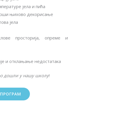
ературе јела и пића
 врши њихово декорисање
ова јела
слове просторија, опреме и
ије и отклањање недостатака
ро дошли у нашу школу
!
 ПРОГРАМ