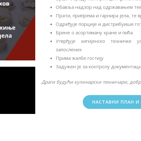
Обавља надзор над одржавањем темп
Прати, припрема и гарнира јела, те
Одређује порције и дистрибуише гот
Брине о асортиману хране и пића
Утврђује хигијенско техничке у
запослених
Прима жалбе гостију
Задужен је за контролу документац
Драги будући кулинарски техничари, доб
НАСТАВНИ ПЛАН И