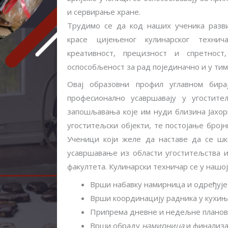
и сервирање хране.
Трудимо се да код наших ученика разви
красе цијењеног кулинарског техни
креативност, прецизност и спретност,
оспособљеност за рад појединачно и у тим
Овај образовни профил углавном бира
професионално усавршавају у угостите
запошљавања које им нуди близина Јахо
угоститељски објекти, те постојање број
Ученици који желе да наставе да се шко
усавршавање из области угоститељства 
факултета. Кулинарски техничар се у нашо
Врши набавку намирница и одређује
Врши координацију радника у кухи
Припрема дневне и недељне планов
Врши обраду
намирница
и финализа