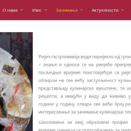
О нама
Упис
Занимања
Актуелности
Ријеч гастронимија води поријекло од грчк
– знање и односи се на умијеће припре
посљедње вријеме поистовјећује са умј
обзиром на све већу заступљеност кулина
представљају кулинарске вјештине, те 
рецепти, а имајући у виду да живимо у
године у годину отвара све већи број ре
интересовање за занимање кулинарски те
Школовање за овај образовни профил 
вријеме ученици се оспособљавају за при