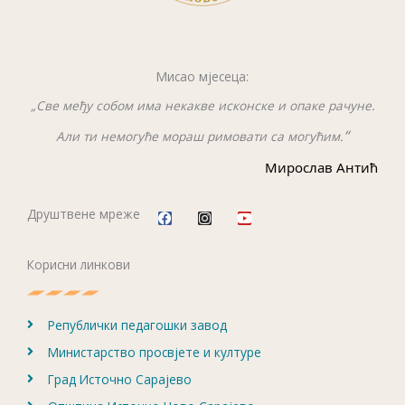
Мисао мјесеца:
„Све међу собом има некакве исконске и опаке рачуне.
“
Али ти немогуће мораш римовати са могућим.
Мирослав Антић
F
I
Y
a
n
o
c
s
u
Друштвене мреже
e
t
t
b
a
u
o
g
b
Корисни линкови
o
r
e
k
a
m
Републички педагошки завод
Министарство просвјете и културе
Град Источно Сарајево