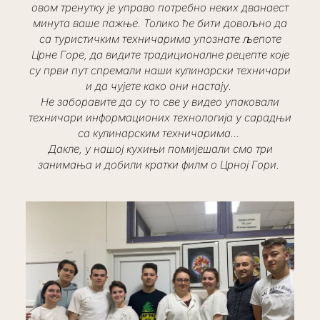
овом тренутку је управо потребно неких дванаест
минута ваше пажње. Толико ће бити довољно да
са туристичким техничарима упознате љепоте
Црне Горе, да видите традиционалне рецепте које
су први пут спремали наши кулинарски техничари
и да чујете како они настају.
Не заборавите да су то све у видео упаковали
техничари информационих технологија у сарадњи
са кулинарским техничарима…
Дакле, у нашој кухињи помијешали смо три
занимања и добили кратки филм о Црној Гори.