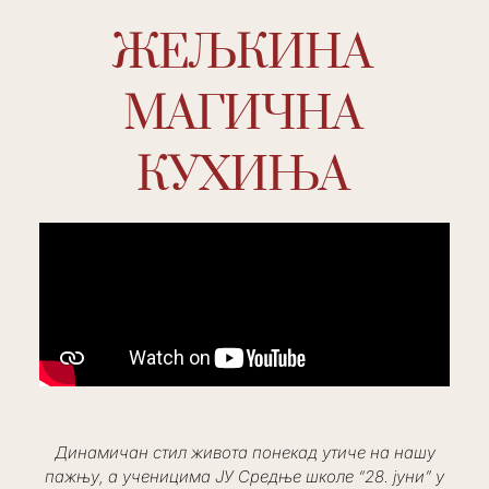
ЖЕЉКИНА
МАГИЧНА
КУХИЊА
Динамичан стил живота понекад утиче на нашу
пажњу, а ученицима ЈУ Средње школе “28. јуни” у