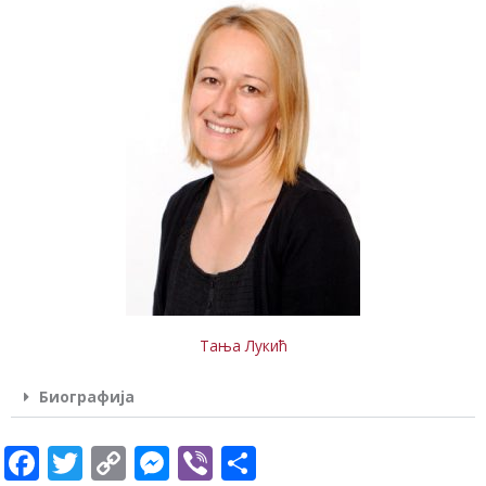
Тања Лукић
Биографија
F
T
C
M
Vi
S