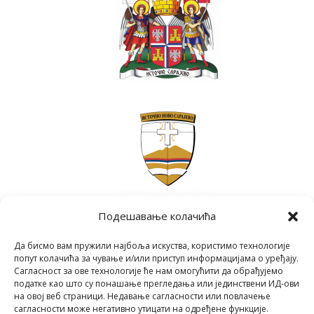
Подешавање колачића
Да бисмо вам пружили најбоља искуства, користимо технологије
попут колачића за чување и/или приступ информацијама о уређају.
Сагласност за ове технологије ће нам омогућити да обрађујемо
податке као што су понашање прегледања или јединствени ИД-ови
на овој веб страници. Недавање сагласности или повлачење
сагласности може негативно утицати на одређене функције.