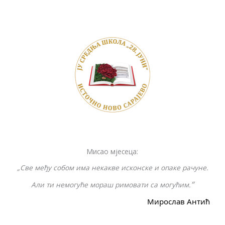
ac
w
o
e
b
h
e
itt
p
ss
er
ar
b
er
y
e
e
o
Li
n
o
n
g
k
k
er
Мисао мјесеца:
„Све међу собом има некакве исконске и опаке рачуне.
“
Али ти немогуће мораш римовати са могућим.
Мирослав Антић
F
I
Y
a
n
o