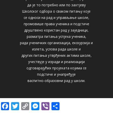
да је то потребно или по захтјеву
Школског одбора о сваком питању које
се односи на рад и управљање школе,
промовише права ученика и подстиче
друштвено користан рад у заједници,
разматра питања успјеха ученика,
рада ученичких организација, екскурзија и
излета, услова рада школе и
других питања утврђених актима школе,
учествује у изради и реализацији
одговарајућих пројеката којима се
подстиче и унапређује
васпитно-образовни рад у школи.
F
T
C
M
Vi
S