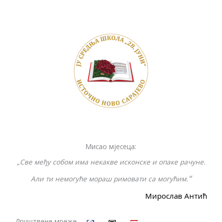
ac
w
o
e
b
h
e
itt
p
ss
er
ar
b
er
y
e
e
o
Li
n
o
n
g
k
k
er
Мисао мјесеца:
„Све међу собом има некакве исконске и опаке рачуне.
“
Али ти немогуће мораш римовати са могућим.
Мирослав Антић
F
I
Y
a
n
o
c
s
u
Друштвене мреже