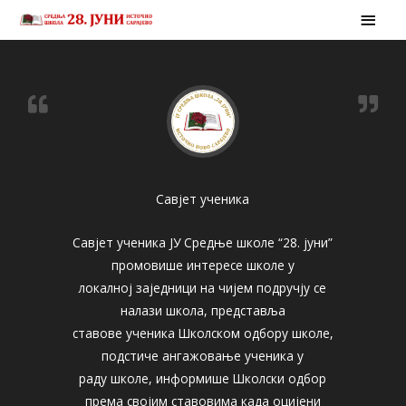
Skip
MAI
to
MEN
content
Савјет ученика
Савјет ученика ЈУ Средње школе “28. јуни”
промовише интересе школе у
локалној заједници на чијем подручју се
налази школа, представља
ставове ученика Школском одбору школе,
подстиче ангажовање ученика у
раду школе, информише Школски одбор
према својим ставовима када оцијени