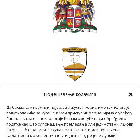
Подешавање колачића
Да бисмо вам пружили најбоља искуства, користимо технологије
попут колачића за чување и/или приступ информацијама о уређају.
Сагласност за ове технологије ће нам омогућити да обрађујемо
податке као што су понашање прегледања или јединствени ИД-ови
на овој веб страници. Недавање сагласности или повлачење
сагласности може негативно утицати на одређене функције.