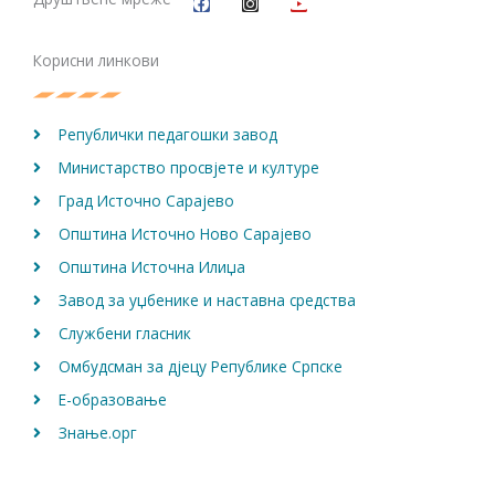
e
t
t
b
a
u
o
g
b
Корисни линкови
o
r
e
k
a
m
Републички педагошки завод
Министарство просвјете и културе
Град Источно Сарајево
Општина Источно Ново Сарајево
Општина Источна Илиџа
Завод за уџбенике и наставна средства
Службени гласник
Омбудсман за дјецу Републике Српске
Е-образовање
Знање.орг