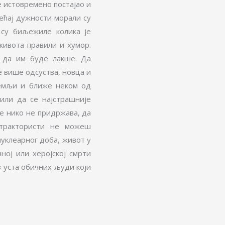
је истовремено постајао и
ећај дужности морали су
 су биљежиле колика је
 живота правили и хумор.
а да им буде лакше. Да
е више одсуства, новца и
земљи и ближе неком од
или да се најстрашније
се нико не придржава, да
 трактористи не можеш
нуклеарног доба, живот у
ној или херојској смрти
з уста обичних људи који