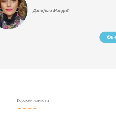
Данијела Мандић
Б
Корисни линкови