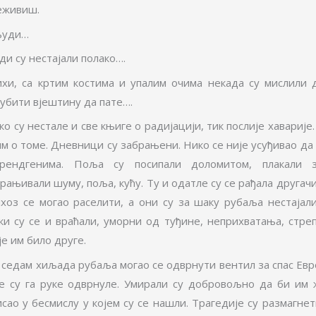
еживиш.
људи…
ди су нестајали полако….
хи, са кртим костима и упалим очима некада су мислили д
губити вјештину да пате….
о су нестале и све књиге о радијацији, тик послије хаварије
м о томе. Дневници су забрањени. Нико се није усуђивао да 
рендгенима. Поља су посипали доломитом, плакали 
рањивали шуму, поља, кућу. Ту и одатле су се рађала другачи
лхоз се могао раселити, а они су за шаку рубаља нестајали
ки су се и враћали, уморни од туђине, неприхватања, стреп
е им било друге.
 седам хиљада рубаља могао се одврнути вентил за спас Евр
је су га руке одврнуле. Умирали су добровољно да би им 
исао у бесмислу у којем су се нашли. Трагедије су размагне