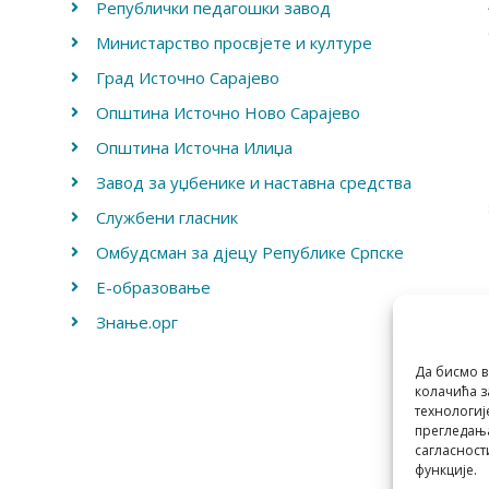
Републички педагошки завод
Министарство просвјете и културе
Град Источно Сарајево
Општина Источно Ново Сарајево
Општина Источна Илиџа
Завод за уџбенике и наставна средства
Службени гласник
Омбудсман за дјецу Републике Српске
Е-образовање
Знање.орг
Да бисмо в
колачића з
технологиј
прегледања
сагласност
функције.