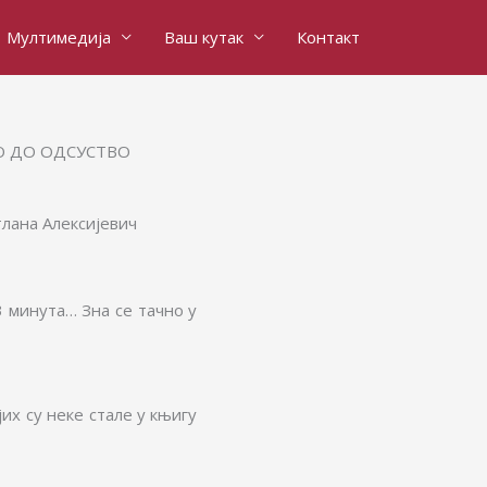
Мултимедија
Ваш кутак
Контакт
О ДО ОДСУСТВО
тлана Алексијевич
3 минута… Зна се тачно у
их су неке стале у књигу