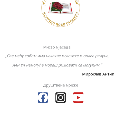
o
n
g
k
k
er
Мисао мјесеца:
„Све међу собом има некакве исконске и опаке рачуне.
“
Али ти немогуће мораш римовати са могућим.
Мирослав Антић
Друштвене мреже
F
I
Y
a
n
o