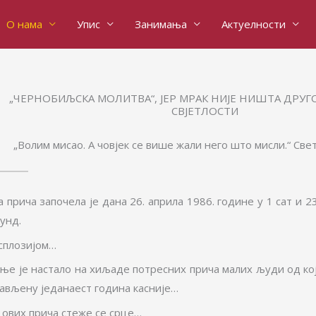
О нама
Упис
Занимања
Актуелности
„ЧЕРНОБИЉСКА МОЛИТВА“, ЈЕР МРАК НИЈЕ НИШТА ДРУГ
СВЈЕТЛОСТИ
„Волим мисао. А човјек се више жали него што мисли.“ Све
 прича започела је дана 26. априла 1986. године у 1 сат и 2
унд.
сплозијом…
 ње је настало на хиљаде потресних прича малих људи од кој
јављену једанаест година касније…
 ових прича стеже се срце…