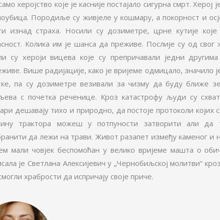
само херојство које је касније постајало сигурна смрт. Херој 
моубица. Породиље су живјеле у кошмару, а покорност и осј
ти изнад страха. Носили су дозиметре, црне кутије које
асност. Колика им је шанса да преживе. Послије су од свог
ли су хероји вицева које су препричавали једни другим
живе. Више радијације, како је вријеме одмицало, значило ј
тке, па су дозиметре везивали за чизму да буду ближе 
љева с почетка реченице. Кроз катастрофу људи су схват
вари дешавају тихо и природно, да постоје протоколи којих 
бину трактора можеш у потпуности затворити али да
бранити да лежи на трави. Живот разапет између каменог и 
јем мали човјек беспомоћан у велико вријеме машта о обич
исала је Светлана Алексијевич у „Чернобиљској молитви“ кро
смогли храбрости да испричају своје приче.