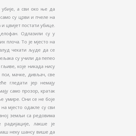
 убије, а сви око ње да
само су црви и пчеле на
 и цвијет постати убице.
елофан. Одлазили су у
х плоча. То је мјесто на
алуд чекати људе да се
 Сељака су учили да пепео
 гљиве, које никада нису
 пси, мачке, дивљач, све
ће гледати јер немају
мају само прозор, кратак
ње умире. Они се не боје
 на мјесто одакле су сви
ваној земљи са редовима
е радијације, лакше је
 имаш неку шансу више да