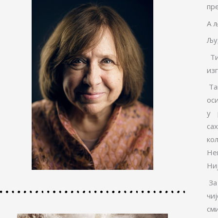
пр
А 
Љу
Ти
из
Так
оси
у 
сах
ко
Не
Ниј
За
чи
см