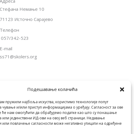
Адреса
Стефана Немање 10
71123 Источно Сарајево
Телефон
057/342-523
E-mail
ss71@skolers.org
Подешавање колачића
Пријатељи Школе
ам пружили најбоља искуства, користимо технологије попут
а чување и/или приступ информацијама о уређају. Сагласност за ове
е ће нам омогућити да обрађујемо податке као што су понашање
 или јединствени ИД-ови на овој веб страници. Недавање
и или повлачење сагласности може негативно утицати на одређене