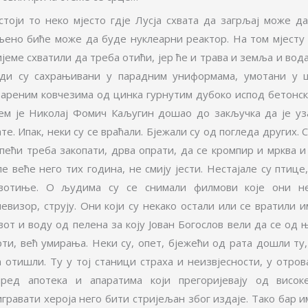
стоји то неко мјесто гдје Лусја схвата да загрљај може да
љено биће може да буде нуклеарни реактор. На том мјесту 
јеме схватили да треба отићи, јер ће и трава и земља и вода
ди су сахрањивани у парадним униформама, умотани у ц
вареним ковчезима од цинка гурнутим дубоко испод бетонски
јем је Николај Фомич Каљугин дошао до закључка да је уз
те. Ипак, неки су се враћали. Бјежали су од погледа других.
 пећи треба закопати, дрва опрати, да се кромпир и мрква и
е веће него тих година, не смију јести. Нестајале су птице,
вотиње. О људима су се снимали филмови које они не
евизор, струју. Они који су некако остали или се вратили и
вот и воду од пелена за коју Јован Богослов вели да се од 
рти, већ умирања. Неки су, опет, бјежећи од рата дошли ту,
ћ отишли. Ту у тој станици страха и неизвјесности, у отро
пред апотека и апаратима који прегоријевају од висок
игравати хероја него бити стријељан због издаје. Тако бар