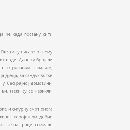
а ће када постану сити
. Писци су писали о свему
их води. Дане су бројали
за отрованом земљом,
ја дјеца, за сандук вотке
 у бескрајној домовини.
њи. Неки су се навикли.
опе и сигурну смрт онога
живот херојством добио
тисане на траци, снимало