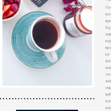
По
во
ври
Љу
за
ко
вра
из
бил
жи
тел
жи
см
ве
ис
из