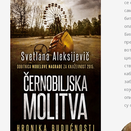
се 
са
би
оп
Би
пре
во
ци
ст
ка
за
ко
оп
су 