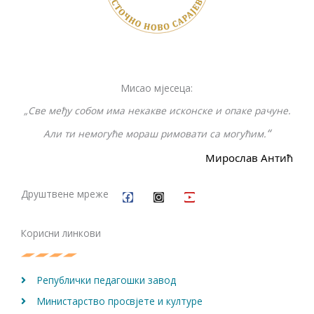
Мисао мјесеца:
„Све међу собом има некакве исконске и опаке рачуне.
“
Али ти немогуће мораш римовати са могућим.
Мирослав Антић
F
I
Y
a
n
o
c
s
u
Друштвене мреже
e
t
t
b
a
u
o
g
b
Корисни линкови
o
r
e
k
a
m
Републички педагошки завод
Министарство просвјете и културе