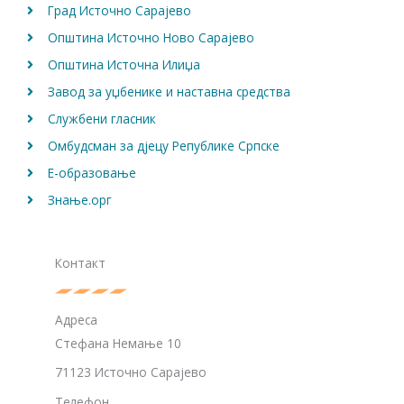
Град Источно Сарајево
Општина Источно Ново Сарајево
Општина Источна Илиџа
Завод за уџбенике и наставна средства
Службени гласник
Омбудсман за дјецу Републике Српске
Е-образовање
Знање.орг
Контакт
Адреса
Стефана Немање 10
71123 Источно Сарајево
Телефон