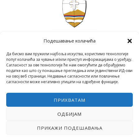
Подешавање колачића
Да бисмо вам пружили најбоља искуства, користимо технологије
попут колачића за чување и/или приступ информацијама о уређају.
Сагласност за ове технологије ће нам омогућити да обрађујемо
податке као што су понашање прегледања или јединствени ИД-ови
на овој веб страници. Недавање сагласности или повлачење
сагласности може негативно утицати на одређене функције.
ПРИХВАТАМ
ОДБИЈАМ
COPYRIGHT © 2026 СРЕДЊА ШКОЛА "28. ЈУНИ"
POWERED BY МИЛЕВА МИРОВИЋ ТАНИЋ
ПРИКАЖИ ПОДЕШАВАЊА