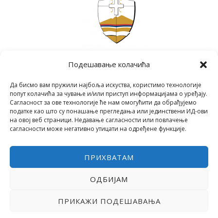
Подешавање колачића
Да бисмо вам пружили најбоља искуства, користимо технологије
попут колачића за чување и/или приступ информацијама о уређају.
Сагласност за ове технологије ће нам омогућити да обрађујемо
податке као што су понашање прегледања или јединствени ИД-ови
на овој веб страници. Недавање сагласности или повлачење
сагласности може негативно утицати на одређене функције.
ПРИХВАТАМ
ОДБИЈАМ
COPYRIGHT © 2026 СРЕДЊА ШКОЛА "28. ЈУНИ"
POWERED BY МИЛЕВА МИРОВИЋ ТАНИЋ
ПРИКАЖИ ПОДЕШАВАЊА