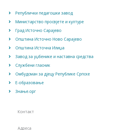
k
a
m
Републички педагошки завод
Министарство просвјете и културе
Град Источно Сарајево
Општина Источно Ново Сарајево
Општина Источна Илиџа
Завод за уџбенике и наставна средства
Службени гласник
Омбудсман за дјецу Републике Српске
Е-образовање
Знање.орг
Контакт
Адреса