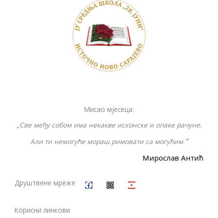
o
Li
n
o
n
g
k
k
er
Мисао мјесеца:
„Све међу собом има некакве исконске и опаке рачуне.
“
Али ти немогуће мораш римовати са могућим.
Мирослав Антић
F
I
Y
a
n
o
c
s
u
Друштвене мреже
e
t
t
b
a
u
o
g
b
Корисни линкови
o
r
e