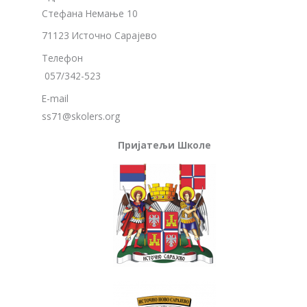
Стефана Немање 10
71123 Источно Сарајево
Телефон
057/342-523
E-mail
ss71@skolers.org
Пријатељи Школе