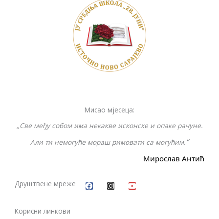
o
Li
n
o
n
g
k
k
er
Мисао мјесеца:
„Све међу собом има некакве исконске и опаке рачуне.
“
Али ти немогуће мораш римовати са могућим.
Мирослав Антић
F
I
Y
a
n
o
c
s
u
Друштвене мреже
e
t
t
b
a
u
o
g
b
Корисни линкови
o
r
e