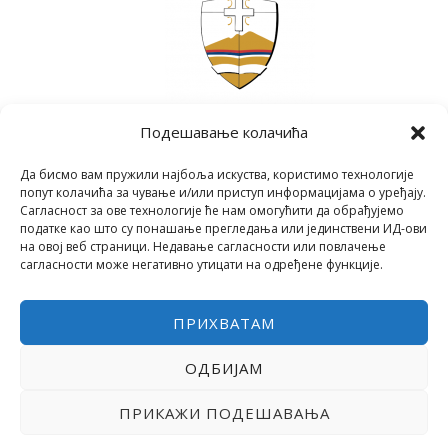
Подешавање колачића
Да бисмо вам пружили најбоља искуства, користимо технологије
попут колачића за чување и/или приступ информацијама о уређају.
Сагласност за ове технологије ће нам омогућити да обрађујемо
податке као што су понашање прегледања или јединствени ИД-ови
на овој веб страници. Недавање сагласности или повлачење
сагласности може негативно утицати на одређене функције.
ПРИХВАТАМ
ОДБИЈАМ
COPYRIGHT © 2026 СРЕДЊА ШКОЛА "28. ЈУНИ"
POWERED BY МИЛЕВА МИРОВИЋ ТАНИЋ
ПРИКАЖИ ПОДЕШАВАЊА