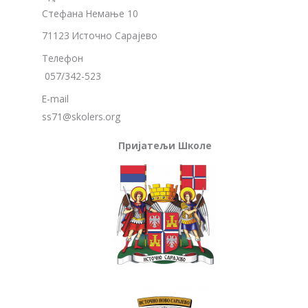
Стефана Немање 10
71123 Источно Сарајево
Телефон
057/342-523
E-mail
ss71@skolers.org
Пријатељи Школе