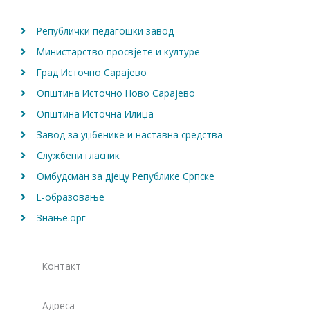
k
a
m
Републички педагошки завод
Министарство просвјете и културе
Град Источно Сарајево
Општина Источно Ново Сарајево
Општина Источна Илиџа
Завод за уџбенике и наставна средства
Службени гласник
Омбудсман за дјецу Републике Српске
Е-образовање
Знање.орг
Контакт
Адреса