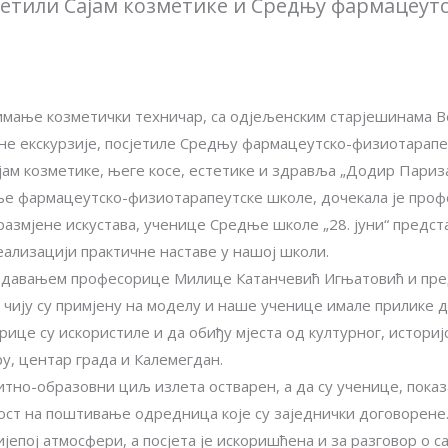
етили Сајам козметике и Средњу фармацеут
нимање козметички техничар, са одјељенским старјешинама 
учне екскурзије, посјетиле Средњу фармацеутско-физиотарапе
ам козметике, његе косе, естетике и здравља „Додир Париза
ње фармацеутско-физиотарапеутске школе, дочекала је про
азмјене искустава, ученице Средње школе „28. јуни“ предста
ализацији практичне наставе у нашој школи.
едавањем професорице Милице Катанчевић Игњатовић и пр
 чију су примјену на моделу и наше ученице имале прилике д
це су искористиле и да обиђу мјеста од културног, историјск
ру, центар града и Калемегдан.
итно-образовни циљ излета остварен, а да су ученице, пока
ост на поштивање одредница које су заједнички договорене
епој атмосфери, а посјета је искоришћена и за разговор о с