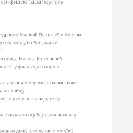
ско-физиотарапеутску
Ведраном Мијовић Пантелић и Амелом
утску школу из Београда и
“.
фесорица Милица Катенчевић
виле су филм који говори о
едстављањем опреме за козметичке
а испробају.
ог и дховног значаја, те су
зале изражен осјећај за понашање у
.
арадњи двију школа, као и могућој