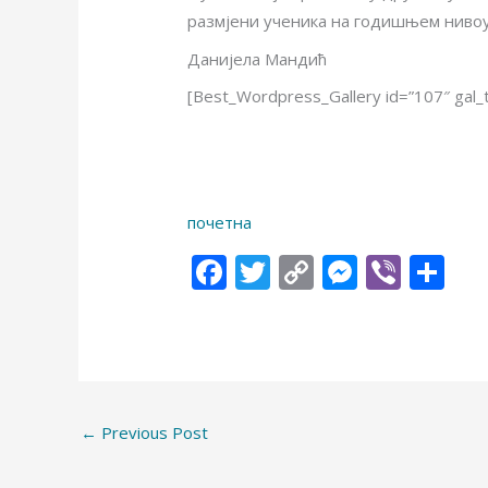
размјени ученика на годишњем нивоу 
Данијела Мандић
[Best_Wordpress_Gallery id=”107″ gal_
почетна
F
T
C
M
Vi
S
ac
w
o
e
b
h
e
itt
p
ss
er
ar
b
er
y
e
e
o
Li
n
←
Previous Post
o
n
g
k
k
er