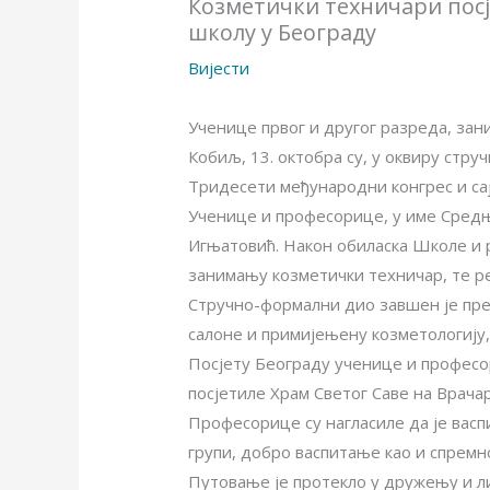
Козметички техничари посј
школу у Београду
Вијести
Ученице првог и другог разреда, за
Кобиљ, 13. октобра су, у оквиру стр
Тридесети међународни конгрес и сај
Ученице и професорице, у име Сред
Игњатовић. Након обиласка Школе и р
занимању козметички техничар, те ре
Стручно-формални дио завшен је пр
салоне и примијењену козметологију,
Посјету Београду ученице и професори
посјетиле Храм Светог Саве на Врача
Професорице су нагласиле да је васп
групи, добро васпитање као и спремн
Путовање је протекло у дружењу и лиј