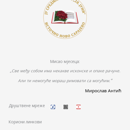
Мисао мјесеца:
„Све међу собом има некакве исконске и опаке рачуне.
“
Али ти немогуће мораш римовати са могућим.
Мирослав Антић
F
I
Y
a
n
o
c
s
u
Друштвене мреже
e
t
t
b
a
u
o
g
b
Корисни линкови
o
r
e
k
a