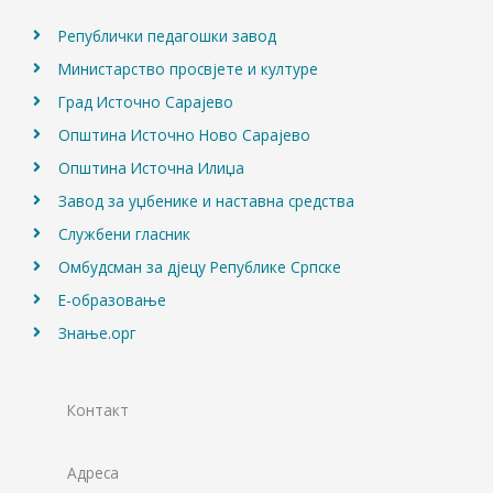
m
Републички педагошки завод
Министарство просвјете и културе
Град Источно Сарајево
Општина Источно Ново Сарајево
Општина Источна Илиџа
Завод за уџбенике и наставна средства
Службени гласник
Омбудсман за дјецу Републике Српске
Е-образовање
Знање.орг
Контакт
Адреса