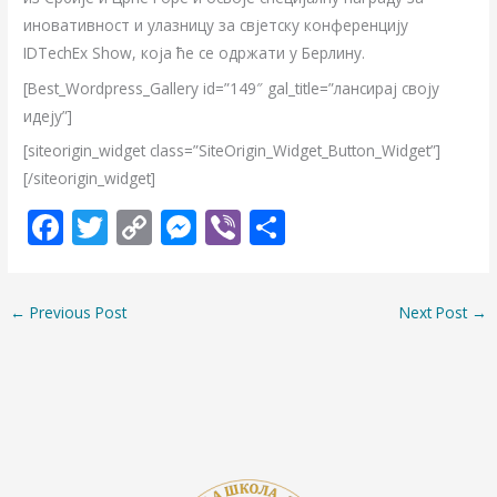
иновативност и улазницу за свјетску конференцију
IDTechEx Show, која ће се одржати у Берлину.
[Best_Wordpress_Gallery id=”149″ gal_title=”лансирај своју
идеју”]
[siteorigin_widget class=”SiteOrigin_Widget_Button_Widget”]
[/siteorigin_widget]
F
T
C
M
Vi
S
ac
w
o
e
b
h
e
itt
p
ss
er
ar
←
Previous Post
Next Post
→
b
er
y
e
e
o
Li
n
o
n
g
k
k
er