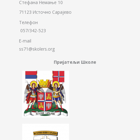
Стефана Немање 10
71123 Источно Сарајево
Телефон
057/342-523
E-mail
ss71@skolers.org
Пријатељи Школе