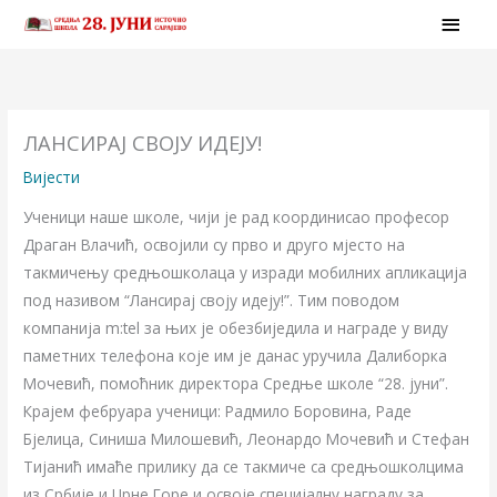
Skip
MAI
to
MEN
content
ЛАНСИРАЈ СВОЈУ ИДЕЈУ!
Вијести
Ученици наше школе, чији је рад координисао професор
Драган Влачић, освојили су прво и друго мјесто на
такмичењу средњошколаца у изради мобилних апликација
под називом “Лансирај своју идеју!”. Тим поводом
компанија m:tel за њих је обезбиједила и награде у виду
паметних телефона које им је данас уручила Далиборка
Мочевић, помоћник директора Средње школе “28. јуни”.
Крајем фебруара ученици: Радмило Боровина, Раде
Бјелица, Синиша Милошевић, Леонардо Мочевић и Стефан
Тијанић имаће прилику да се такмиче са средњошколцима
из Србије и Црне Горе и освоје специјалну награду за