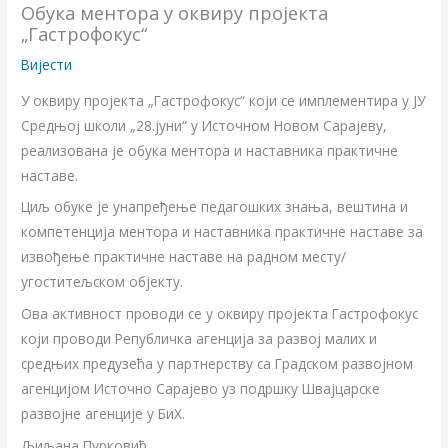
Обука ментора у оквиру пројекта
„Гастрофокус“
Вијести
У оквиру пројекта „Гастрофокус“ који се имплементира у ЈУ
Средњој школи „28.јуни“ у Источном Новом Сарајеву,
реализована је обука ментора и наставника практичне
наставе.
Циљ обуке је унапређење педагошких знања, вештина и
компетенција ментора и наставника практичне наставе за
извођење практичне наставе на радном месту/
угоститељском објекту.
Ова активност проводи се у оквиру пројекта Гастрофокус
који проводи Републичка агенција за развој малих и
средњих предузећа у партнерству са Градском развојном
агенцијом Источно Сарајево уз подршку Швајцарске
развојне агенције у БиХ.
Љиљана Пурковић