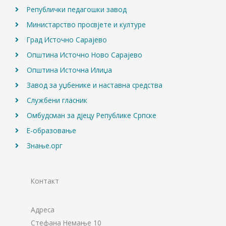
Републички педагошки завод
Министарство просвјете и културе
Град Источно Сарајево
Општина Источно Ново Сарајево
Општина Источна Илиџа
Завод за уџбенике и наставна средства
Службени гласник
Омбудсман за дјецу Републике Српске
Е-образовање
Знање.орг
Контакт
Адреса
Стефана Немање 10