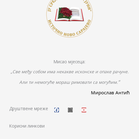
Мисао мјесеца:
„Све међу собом има некакве исконске и опаке рачуне.
“
Али ти немогуће мораш римовати са могућим.
Мирослав Антић
F
I
Y
a
n
o
c
s
u
Друштвене мреже
e
t
t
b
a
u
o
g
b
Корисни линкови
o
r
e
k
a
m