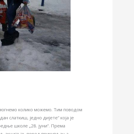
омогнемо колико можемо. Тим поводом
дан слаткиш, једно дијете“ која је
редње школе „28. јуни“. Према
иљ акције је, поред прикупљања