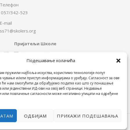
Телефон
057/342-523
E-mail
ss71@skolers.org
Пријатељи Школе
Подешавање колачића
ам пружили најбоља искуства, користимо технологије попут
а чување и/или приступ информацијама о уређају. Сагласност за ове
е ће нам омогућити да обрађујемо податке као што су понашање
 или јединствени ИД-ови на овој веб страници. Недавање
и или повлачење сагласности може негативно утицати на одређене
ВАТАМ
ОДБИЈАМ
ПРИКАЖИ ПОДЕШАВАЊА
POWERED BY МИЛЕВА МИРОВИЋ ТАНИЋ