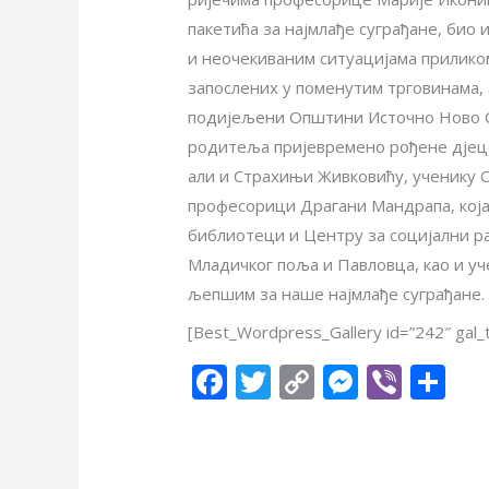
пакетића за најмлађе суграђане, био
и неочекиваним ситуацијама приликом
запослених у поменутим трговинама, а
подијељени Општини Источно Ново Са
родитеља пријевремено рођене дјеце 
али и Страхињи Живковићу, ученику О
професорици Драгани Мандрапа, која
библиотеци и Центру за социјални ра
Младичког поља и Павловца, као и уч
љепшим за наше најмлађе суграђане.
[Best_Wordpress_Gallery id=”242″ ga
F
T
C
M
Vi
S
ac
w
o
e
b
h
e
itt
p
ss
er
ar
b
er
y
e
e