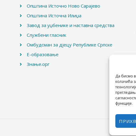
Општина Источно Ново Сарајево
Општина Источна Илиџа
Завод за уџбенике и наставна средства
Службени гласник
Омбудсман за дјецу Републике Српске
Е-образовање
Знање.орг
Да бисмо в
колачића з
технологиј
прегледања
сагласност
функције.
ПРИХ