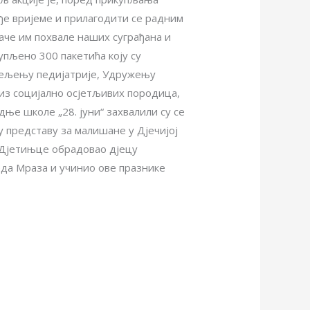
уђе вријеме и прилагодити се радним
аче им похвале наших суграђана и
купљено 300 пакетића коју су
јељењу педијатрије, Удружењу
 из социјално осјетљивих породица,
ње школе „28. јуни“ захвалили су се
 представу за малишане у Дјечијој
а Дјетињце обрадовао дјецу
еда Мраза и учинио ове празнике