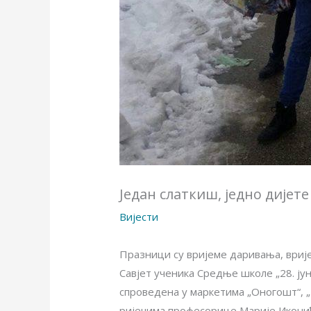
Један слаткиш, једно дијете
Вијести
Празници су вријеме даривања, вриј
Савјет ученика Средње школе „28. јуни
спроведена у маркетима „Оногошт“, „И
ријечима професорице Марије Иконић,