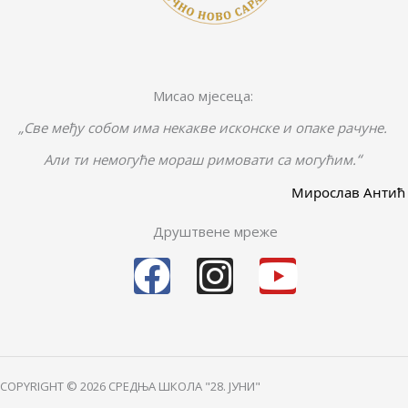
Мисао мјесеца:
„Све међу собом има некакве исконске и опаке рачуне.
“
Али ти немогуће мораш римовати са могућим.
Мирослав Антић
Друштвене мреже
F
I
Y
a
n
o
c
s
u
e
t
t
COPYRIGHT © 2026 СРЕДЊА ШКОЛА "28. ЈУНИ"