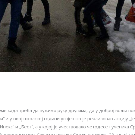
еме када треба да пужимо руку другима, да у доброј вољи п
“ и у овој школској години успјешно је реализовао акцију „Је
некс“ и „Бест“, а у којој је учествовало четрдесет ученика С
 координатора Савјета ученика Средње школе „28. јуни“, ц