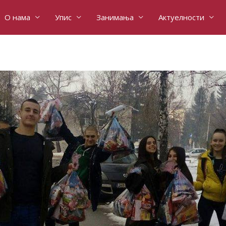
О нама
Упис
Занимања
Актуелности