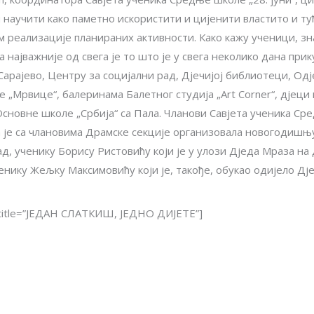
 и научити како паметно искористити и цијенити властито и т
 реализације планираних активности. Како кажу ученици, зн
 најважније од свега је то што је у свега неколико дана при
рајево, Центру за социјални рад, Дјечијој библиотеци, Од
„Мрвице“, балеринама Балетног студија „Art Corner“, дјеци
сновне школе „Србија“ са Пала. Чланови Савјета ученика Сред
 је са члановима Драмске секције организовала новогодишњу
д, ученику Борису Ристовићу који је у улози Дједа Мраза н
енику Жељку Максимовићу који је, такође, обукао одијело Дј
l_title=”ЈЕДАН СЛАТКИШ, ЈЕДНО ДИЈЕТЕ”]