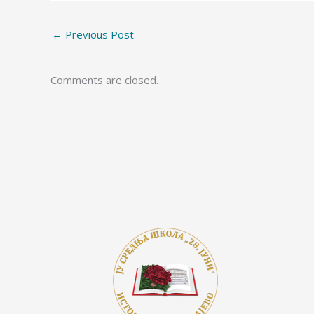
o
Li
n
←
Previous Post
o
n
g
k
k
er
Comments are closed.