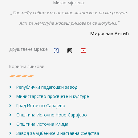
Мисао мјесеца:
„Све међу собом има некакве исконске и опаке рачуне.
“
Али ти немогуће мораш римовати са могућим.
Мирослав Антић
F
I
Y
a
n
o
c
s
u
Друштвене мреже
e
t
t
b
a
u
o
g
b
Корисни линкови
o
r
e
k
a
m
Републички педагошки завод
Министарство просвјете и културе
Град Источно Сарајево
Општина Источно Ново Сарајево
Општина Источна Илиџа
Завод за уџбенике и наставна средства