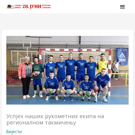
Skip
MAI
to
MEN
content
Успјех наших рукометних екипа на
регионалном такмичењу
Вијести