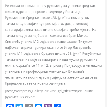
Регионално такмичење у рукомету за ученике средњих
школе одржано је прошле седмице у Рогатици.
Рукометаши Средње школе „28. јуни“ на поменутом
такмичењу освојили су прво мјесто, док је женској
категорији екипа наше школе освојила треће мјесто. На
такмичењу је за најбољег голмана изабран Милош
Симанић, ученик IV-2 одјељења наше школе. Титулом
најбољег играча турнира окитио се Игор Лазаревић,
ученик IV-1 одјељења Средње школе „28. јуни“. Републичко
такмичење, на које се пласирала наша мушка рукометна
екипа, одржаће се 11. и 12. априла у Приједору, а ми нашим
ученицима и професорици Александри Витковић
честитамо на постигнутом успјеху, са жељом да да се из
Приједора врате са новим одличјима.
[Best_Wordpress_Gallery id=”269″ gal_title=”Успјех наших
рукометних екипа”]