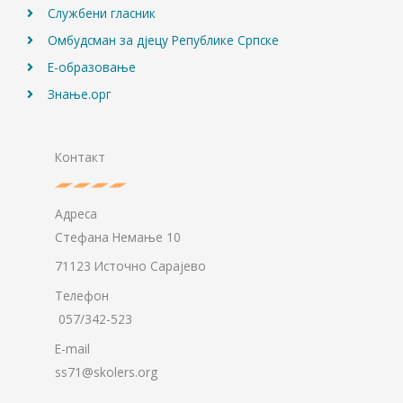
Службени гласник
Омбудсман за дјецу Републике Српске
Е-образовање
Знање.орг
Контакт
Адреса
Стефана Немање 10
71123 Источно Сарајево
Телефон
057/342-523
E-mail
ss71@skolers.org