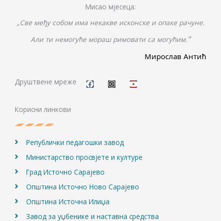
Мисао мјесеца:
„Све међу собом има некакве исконске и опаке рачуне.
“
Али ти немогуће мораш римовати са могућим.
Мирослав Антић
F
I
Y
a
n
o
c
s
u
Друштвене мреже
e
t
t
b
a
u
o
g
b
Корисни линкови
o
r
e
k
a
m
Републички педагошки завод
Министарство просвјете и културе
Град Источно Сарајево
Општина Источно Ново Сарајево
Општина Источна Илиџа
Завод за уџбенике и наставна средства