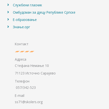
Службени гласник
Омбудсман за дјецу Републике Српске
Е-образовање
Знање.орг
Контакт
Адреса
Стефана Немање 10
71123 Источно Сарајево
Телефон
057/342-523
E-mail
ss71@skolers.org