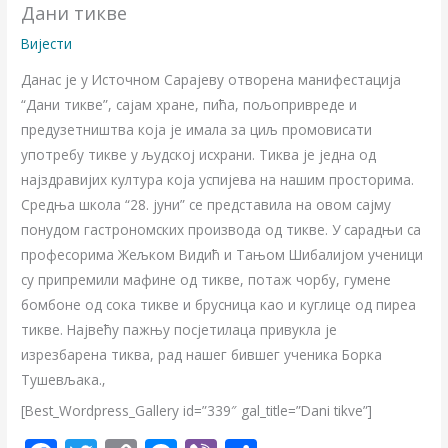
Дани тикве
Вијести
Данас je у Источном Сарајеву отворена манифестација
“Дани тикве”, сајам хране, пића, пољопривреде и
предузетништва која је имала за циљ промовисати
употребу тикве у људској исхрани. Тиква је једна од
најздравијих култура која успијева на нашим просторима.
Средња школа “28. јуни” се представила на овом сајму
понудом гастрономских производа од тикве. У сарадњи са
професорима Жељком Видић и Тањом Шибалијом ученици
су припремили мафине од тикве, потаж чорбу, гумене
бомбоне од сока тикве и брусница као и куглице од пиреа
тикве. Највећу пажњу посјетилаца привукла је
изрезбарена тиква, рад нашег бившег ученика Борка
Тушевљака.‚
[Best_Wordpress_Gallery id=”339″ gal_title=”Dani tikve”]