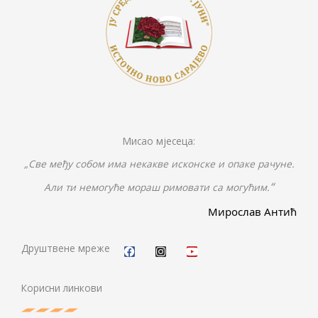
Мисао мјесеца:
„Све међу собом има некакве исконске и опаке рачуне.
“
Али ти немогуће мораш римовати са могућим.
Мирослав Антић
F
I
Y
a
n
o
c
s
u
Друштвене мреже
e
t
t
b
a
u
o
g
b
Корисни линкови
o
r
e
k
a
m