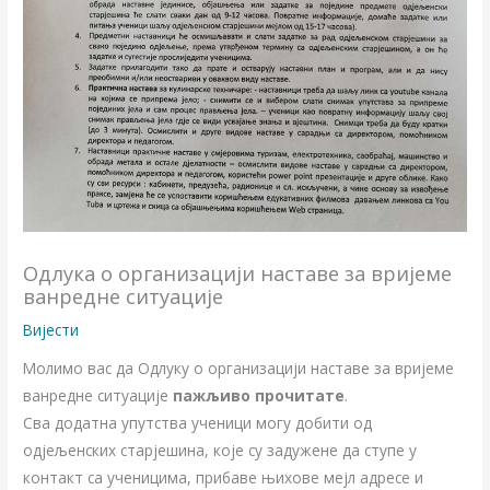
Одлука о организацији наставе за вријеме
ванредне ситуације
Вијести
Молимо вас да Одлуку о организацији наставе за вријеме
ванредне ситуације
пажљиво прочитате
.
Сва додатна упутства ученици могу добити од
одјељенских старјешина, које су задужене да ступе у
контакт са ученицима, прибаве њихове мејл адресе и