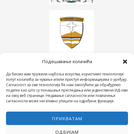
Подешавање колачића
Да бисмо вам пружили најбоља искуства, користимо технологије
попут колачића за чување и/или приступ информацијама о уређају.
Сагласност за ове технологије ће нам омогућити да обрађујемо
податке као што су понашање прегледања или јединствени ИД-ови
на овој веб страници. Недавање сагласности или повлачење
сагласности може негативно утицати на одређене функције.
ПРИХВАТАМ
ОДБИЈАМ
COPYRIGHT © 2026 СРЕДЊА ШКОЛА "28. ЈУНИ"