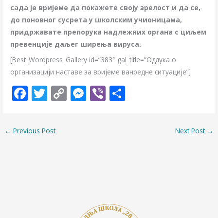
сада је вријеме да покажете своју зрелост и да се,
до поновног сусрета у школским учионицама,
придржавате препорука надлежних органа с циљем
превенције даљег ширења вируса.
[Best_Wordpress_Gallery id=”383″ gal_title=”Одлукa о
организацији наставе за вријеме ванредне ситуације”]
F
T
C
M
Vi
S
ac
w
o
e
b
h
e
itt
p
ss
er
ar
←
Previous Post
Next Post
→
b
er
y
e
e
o
Li
n
o
n
g
k
k
er