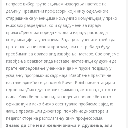
направе вибер групе с циљем извођења наставе на
даљину. Предметни професори који нису одјељенске
старјешине са ученицима искључиво комуницирају преко
њихових разредника, који су задужени за израду
прилагођеног распореда часова и израду рас
пореда
комуникације са ученицима. Задаци за ученике треба да
прате наставни план и програм, али не треба да буду
преобимни за овакав вид извођења наставе. Све вријеме
извођења оваквог вида наставе наставници су дужни да
прате напредовање ученика и да им пруже подршку у
усвајању програмских садржаја. Извођење практичне
наставе вршиће се уз помоћ Power Point презентација и
одговарајућих едукативних филмова, линкова, цртежа и
скица. Како би овакав вид извођења наставе био што
ефикаснији и како бисмо евентуалне проблеме заједно
лакше превазишли директор, помоћник директора и
педагог стоје на располагању свим професорима.
Знамо да сте и ви жељни знања и дружења, али