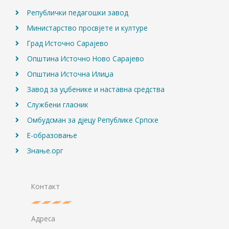
Републички педагошки завод
Министарство просвјете и културе
Град Источно Сарајево
Општина Источно Ново Сарајево
Општина Источна Илиџа
Завод за уџбенике и наставна средства
Службени гласник
Омбудсман за дјецу Републике Српске
Е-образовање
Знање.орг
Контакт
Адреса