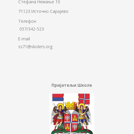
Стефана Немање 10
71123 Источно Сарајево
Телефон
057/342-523
E-mail
ss71@skolers.org
Пријатељи Школе