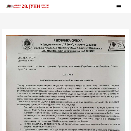
Skip
MAI
to
MEN
content