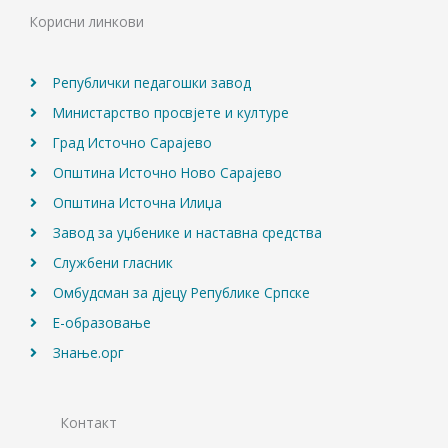
o
g
b
Корисни линкови
o
r
e
k
a
m
Републички педагошки завод
Министарство просвјете и културе
Град Источно Сарајево
Општина Источно Ново Сарајево
Општина Источна Илиџа
Завод за уџбенике и наставна средства
Службени гласник
Омбудсман за дјецу Републике Српске
Е-образовање
Знање.орг
Контакт