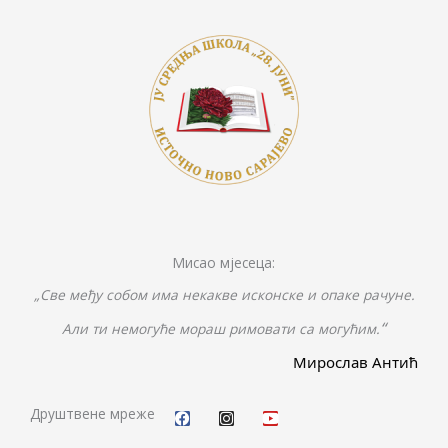
Мисао мјесеца:
„Све међу собом има некакве исконске и опаке рачуне.
“
Али ти немогуће мораш римовати са могућим.
Мирослав Антић
F
I
Y
a
n
o
c
s
u
Друштвене мреже
e
t
t
b
a
u