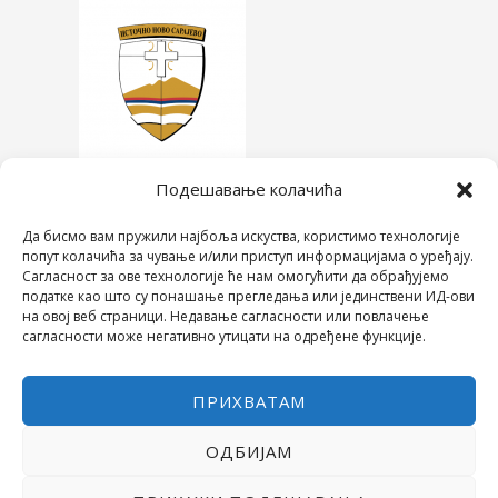
Подешавање колачића
Да бисмо вам пружили најбоља искуства, користимо технологије
попут колачића за чување и/или приступ информацијама о уређају.
Сагласност за ове технологије ће нам омогућити да обрађујемо
податке као што су понашање прегледања или јединствени ИД-ови
на овој веб страници. Недавање сагласности или повлачење
сагласности може негативно утицати на одређене функције.
ПРИХВАТАМ
ОДБИЈАМ
COPYRIGHT © 2026 СРЕДЊА ШКОЛА "28. ЈУНИ"
POWERED BY МИЛЕВА МИРОВИЋ ТАНИЋ