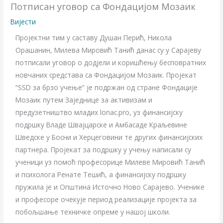
Потписан уговор са Фондацијом Мозаик
Вијести
Пројектни тим у саставу Душан Перић, Никола
Орашанин, Милева Мировић Танић данас су у Сарајеву
потписали уговор о додјели и коришћењу бесповратних
новчаних средстава са Фондацијом Мозаик. Пројекат
“SSD за брзо учење” је подржан од стране Фондације
Мозаик путем Заједнице за активизам и
предузетништво младих lonac.pro, уз финансијску
подршку Владе Швајцарске и Амбасаде Краљевине
Шведске у Босни и Херцеговини те других финансијских
партнера. Пројекат за подршку у учењу написали су
ученици уз помоћ професорице Милеве Мировић Танић
и психолога Ренате Тешић, а финансијску подршку
пружила је и Општина Источно Ново Сарајево. Ученике
и професоре очекује период реализације пројекта за
побољшање техничке опреме у нашој школи.