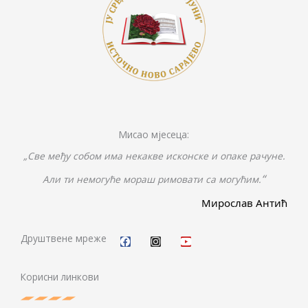
Мисао мјесеца:
„Све међу собом има некакве исконске и опаке рачуне.
“
Али ти немогуће мораш римовати са могућим.
Мирослав Антић
F
I
Y
a
n
o
c
s
u
Друштвене мреже
e
t
t
b
a
u
o
g
b
Корисни линкови
o
r
e
k
a
m