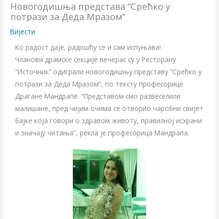
Новогодишња представа “Срећко у
потрази за Деда Мразом”
Вијести
Ко радост даје, радошћу се и сам испуњава!
Чланови драмске секције вечерас су у Ресторану
“Источник” одиграли новогодишњу представу “Срећко у
потрази за Деда Мразом”, по тексту професорице
Драгане Мандрапe. “Представом смо развеселили
малишане, пред чијим очима се отворио чаробни свијет
бајке која говори о здравом животу, правилној исхрани
и значају читања”, рекла је професорица Мандрапа.