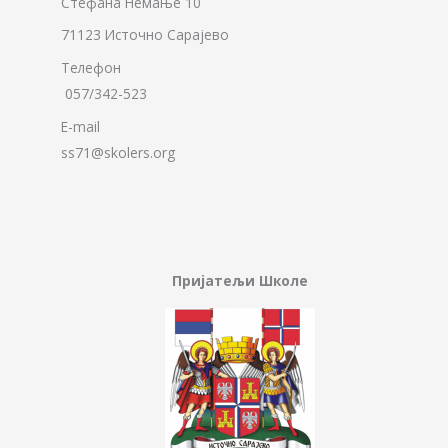
Стефана Немање 10
71123 Источно Сарајево
Телефон
057/342-523
E-mail
ss71@skolers.org
Пријатељи Школе