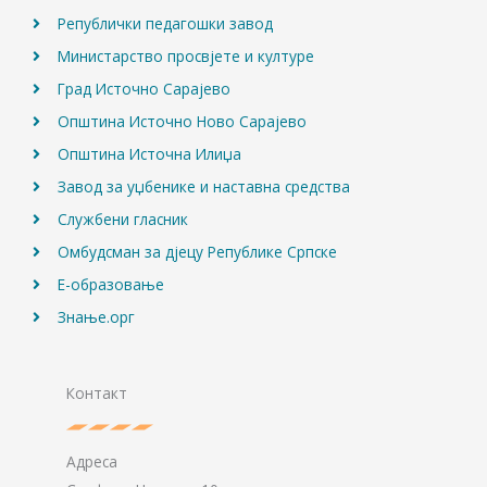
Републички педагошки завод
Министарство просвјете и културе
Град Источно Сарајево
Општина Источно Ново Сарајево
Општина Источна Илиџа
Завод за уџбенике и наставна средства
Службени гласник
Омбудсман за дјецу Републике Српске
Е-образовање
Знање.орг
Контакт
Адреса