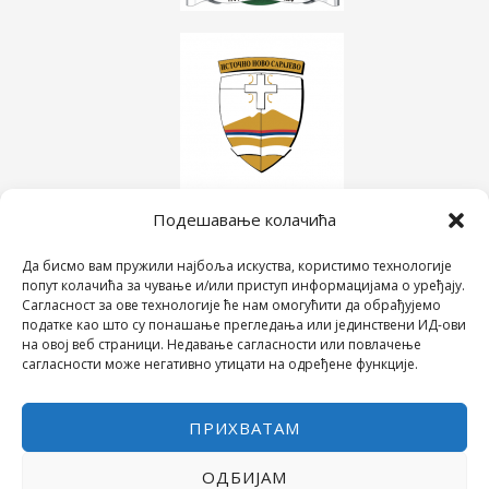
Подешавање колачића
Да бисмо вам пружили најбоља искуства, користимо технологије
попут колачића за чување и/или приступ информацијама о уређају.
Сагласност за ове технологије ће нам омогућити да обрађујемо
податке као што су понашање прегледања или јединствени ИД-ови
на овој веб страници. Недавање сагласности или повлачење
сагласности може негативно утицати на одређене функције.
ПРИХВАТАМ
ОДБИЈАМ
COPYRIGHT © 2026 СРЕДЊА ШКОЛА "28. ЈУНИ"