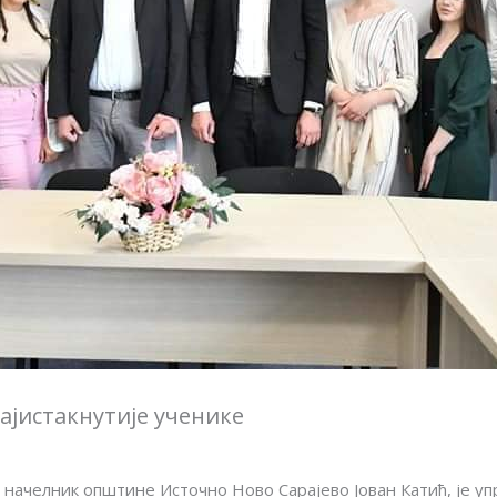
најистакнутије ученике
и начелник општине Источно Ново Сарајево Јован Катић, је у