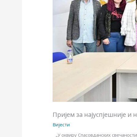
Пријем за најуспјешније и 
Вијести
„У оквиру Спасовданских свечаност