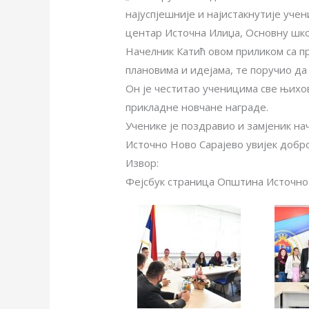
најуспјешније и најистакнутије уче
центар Источна Илиџа, Основну шко
Начелник Катић овом приликом са п
плановима и идејама, те поручио да
Он је честитао ученицима све њих
прикладне новчане награде.
Ученике је поздравио и замјеник н
Источно Ново Сарајево увијек добр
Извор:
Фејсбук страница Општина Источно