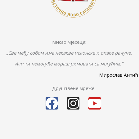
Мисао мјесеца:
„Све међу собом има некакве исконске и опаке рачуне.
“
Али ти немогуће мораш римовати са могућим.
Мирослав Антић
Друштвене мреже
F
I
Y
a
n
o
c
s
u