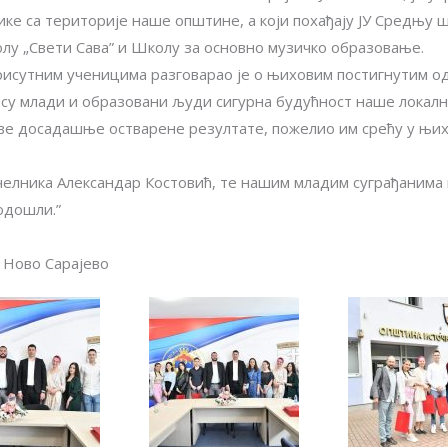
нике са територије наше општине, a који похађају ЈУ Средњу 
лу „Свети Сава” и Школу за основно музичко образовање.
рисутним ученицима разговарао је о њиховим постигнутим о
 су млади и образовани људи сигурна будућност наше локалн
ове досадашње остварене резултате, пожелио им срећу у њи
ачелника Александар Костовић, те нашим младим суграђанима 
одошли.”
 Ново Сарајево