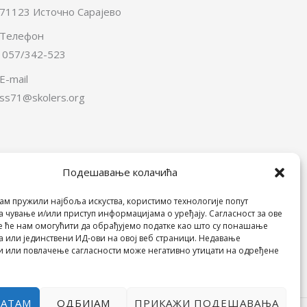
71123 Источно Сарајево
Телефон
057/342-523
E-mail
ss71@skolers.org
Подешавање колачића
Пријатељи Школе
ам пружили најбоља искуства, користимо технологије попут
а чување и/или приступ информацијама о уређају. Сагласност за ове
е ће нам омогућити да обрађујемо податке као што су понашање
 или јединствени ИД-ови на овој веб страници. Недавање
и или повлачење сагласности може негативно утицати на одређене
ВАТАМ
ОДБИЈАМ
ПРИКАЖИ ПОДЕШАВАЊА