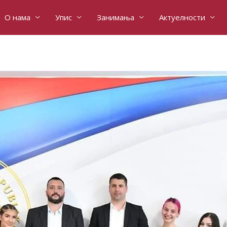
О нама
Упис
Занимања
Актуелности