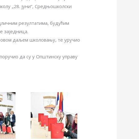
школу „28. јуни“, Средњошколски
дличним резултатима, будућим
е заједница.
ховом даљем школовању, те уручио
поручио да су у Општинску управу