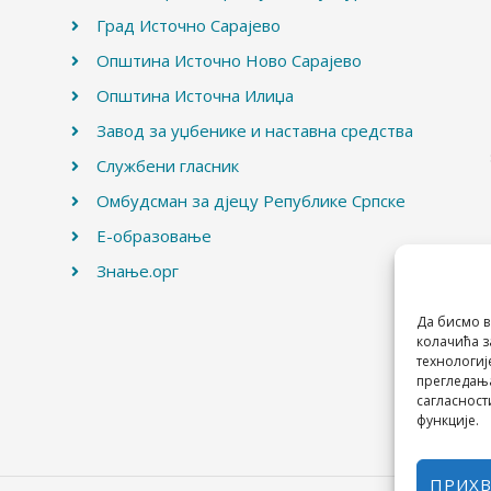
Град Источно Сарајево
Општина Источно Ново Сарајево
Општина Источна Илиџа
Завод за уџбенике и наставна средства
Службени гласник
Омбудсман за дјецу Републике Српске
Е-образовање
Знање.орг
Да бисмо в
колачића з
технологиј
прегледања
сагласност
функције.
ПРИХ