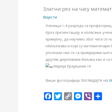
Златни рез на часу матема
Вијести
Ученици I-4 разреда са професори
Кроз презентацију и излагање учени
примјену, да научимо због чега се н
обиљежава и који су математичари 
упознали смо се са примјерима њего
другим дијеловима биљака као и са 
Марија Крајишник I4
погледајте на
л
Више фотографија
F
T
C
M
Vi
S
ac
w
o
e
b
h