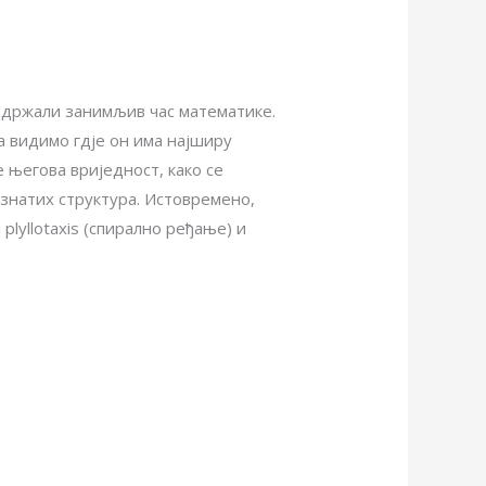
одржали занимљив час математике.
а видимо гдје он има најширу
е његова вриједност, како се
знатих структура. Истовремено,
lyllotaxis (спирално ређање) и