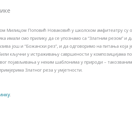
тике
цом Милицом Поповић Новаковић у школском амфитеатру су 
ка имали смо прилику да се упознамо са “Златним резом” и д
азива још и “Божански рез”, и да одговоримо на питања која ј
били кључни у истраживању савршености у композицијама по
вог појављивања у неким шаблонима у природи – такозваним p
примјерима Златног реза у умјетности.
инку
.