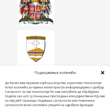
Подешавање колачића
Да бисмо вам пружили најбоља искуства, користимо технологије
попут колачића за чување и/или приступ информацијама о уређају.
Сагласност за ове технологије ће нам омогућити да обрађујемо
податке као што су понашање прегледања или јединствени ИД-ови
на овој веб страници. Недавање сагласности или повлачење
сагласности може негативно утицати на одређене функције.