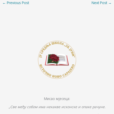
←
Previous Post
Next Post
→
b
er
y
e
e
o
Li
n
o
n
g
k
k
er
Мисао мјесеца:
„Све међу собом има некакве исконске и опаке рачуне.