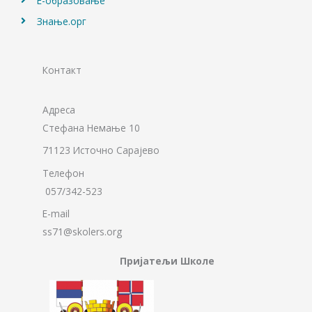
Е-образовање
Знање.орг
Контакт
Адреса
Стефана Немање 10
71123 Источно Сарајево
Телефон
057/342-523
E-mail
ss71@skolers.org
Пријатељи Школе