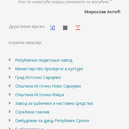
“
Али ти немогуће мораш римовати са могућим.
Мирослав Антић
F
I
Y
a
n
o
c
s
u
Друштвене мреже
e
t
t
b
a
u
o
g
b
Корисни линкови
o
r
e
k
a
m
Републички педагошки завод
Министарство просвјете и културе
Град Источно Сарајево
Општина Источно Ново Сарајево
Општина Источна Илиџа
Завод за уџбенике и наставна средства
Службени гласник
Омбудсман за дјецу Републике Српске