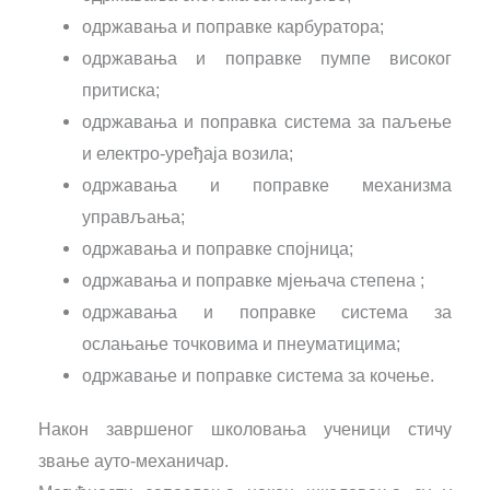
одржавања и поправке карбуратора;
одржавања и поправке пумпе високог
притиска;
одржавања и поправка система за паљење
и електро-уређаја возила;
одржавања и поправке механизма
управљања;
одржавања и поправке спојница;
одржавања и поправке мјењача степена ;
одржавања и поправке система за
ослањање точковима и пнеуматицима;
одржавање и поправке система за кочење.
Након завршеног школовања ученици стичу
звање ауто-механичар.