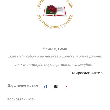
o
Li
n
o
n
g
k
k
er
Мисао мјесеца:
„Све међу собом има некакве исконске и опаке рачуне.
“
Али ти немогуће мораш римовати са могућим.
Мирослав Антић
F
I
Y
a
n
o
c
s
u
Друштвене мреже
e
t
t
b
a
u
o
g
b
Корисни линкови
o
r
e
k
a
m