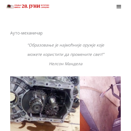
Skip
MAI
to
MEN
content
Ауто-механичар
“Образовање је најмоћније оружје које
можете користити да промените свет!”
Нелсон Мандела