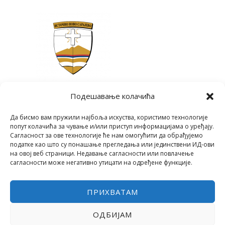
Подешавање колачића
Да бисмо вам пружили најбоља искуства, користимо технологије
попут колачића за чување и/или приступ информацијама о уређају.
Сагласност за ове технологије ће нам омогућити да обрађујемо
податке као што су понашање прегледања или јединствени ИД-ови
на овој веб страници. Недавање сагласности или повлачење
сагласности може негативно утицати на одређене функције.
ПРИХВАТАМ
ОДБИЈАМ
COPYRIGHT © 2026 СРЕДЊА ШКОЛА "28. ЈУНИ"