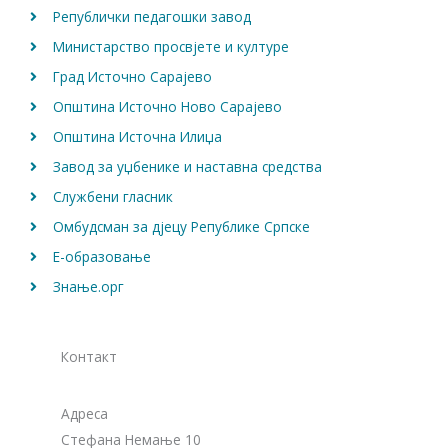
Републички педагошки завод
Министарство просвјете и културе
Град Источно Сарајево
Општина Источно Ново Сарајево
Општина Источна Илиџа
Завод за уџбенике и наставна средства
Службени гласник
Омбудсман за дјецу Републике Српске
Е-образовање
Знање.орг
Контакт
Адреса
Стефана Немање 10