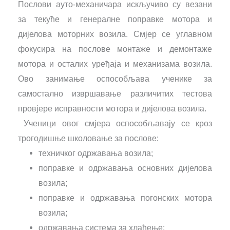
Послови ауто-механичара искључиво су везани
за текуће и генералне поправке мотора и
дијелова моторних возила. Смјер се углавном
фокусира на послове монтаже и демонтаже
мотора и осталих уређаја и механизама возила.
Ово занимање оспособљава ученике за
самостално извршавање различитих тестова
провјере исправности мотора и дијелова возила.
Ученици овог смјера оспособљавају се кроз
трогодишње школовање за послове:
техничког одржавања возила;
поправке и одржавања основних дијелова
возила;
поправке и одржавања погонских мотора
возила;
одржавања система за хлађење;