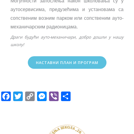
Могућности запослења након школовања су у
аутосервисима,
предузећима и установама са
сопственим возним парком
или сопственим ауто-
механичарским радионицама.
Драги будући ауто-механичари, добро дошли у нашу
школу!
НАСТАВНИ ПЛАН И ПРОГРАМ
F
T
C
M
Vi
S
ac
w
o
e
b
h
e
itt
p
ss
er
ar
b
er
y
e
e