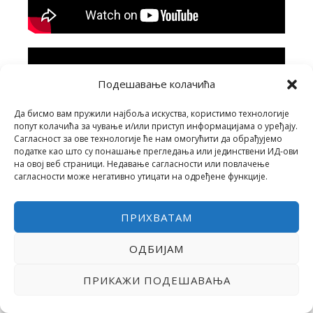
Подешавање колачића
Да бисмо вам пружили најбоља искуства, користимо технологије
попут колачића за чување и/или приступ информацијама о уређају.
Сагласност за ове технологије ће нам омогућити да обрађујемо
податке као што су понашање прегледања или јединствени ИД-ови
на овој веб страници. Недавање сагласности или повлачење
сагласности може негативно утицати на одређене функције.
ПРИХВАТАМ
ОДБИЈАМ
ПРИКАЖИ ПОДЕШАВАЊА