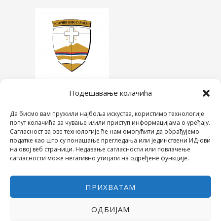
Подешавање колачића
Да бисмо вам пружили најбоља искуства, користимо технологије
попут колачића за чување и/или приступ информацијама о уређају.
Сагласност за ове технологије ће нам омогућити да обрађујемо
податке као што су понашање прегледања или јединствени ИД-ови
на овој веб страници. Недавање сагласности или повлачење
сагласности може негативно утицати на одређене функције.
ПРИХВАТАМ
ОДБИЈАМ
COPYRIGHT © 2026 СРЕДЊА ШКОЛА "28. ЈУНИ"