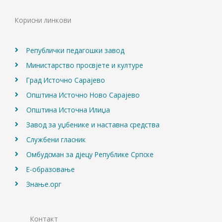
b
a
u
o
g
b
Корисни линкови
o
r
e
k
a
m
Републички педагошки завод
Министарство просвјете и културе
Град Источно Сарајево
Општина Источно Ново Сарајево
Општина Источна Илиџа
Завод за уџбенике и наставна средства
Службени гласник
Омбудсман за дјецу Републике Српске
Е-образовање
Знање.орг
Контакт