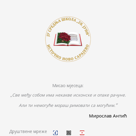
o
Li
n
o
n
g
k
k
er
Мисао мјесеца:
„Све међу собом има некакве исконске и опаке рачуне.
“
Али ти немогуће мораш римовати са могућим.
Мирослав Антић
F
I
Y
a
n
o
c
s
u
Друштвене мреже
e
t
t