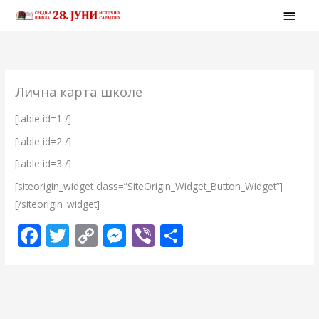
Skip
MAI
to
MEN
content
Лична карта школе
[table id=1 /]
[table id=2 /]
[table id=3 /]
[siteorigin_widget class=”SiteOrigin_Widget_Button_Widget”]
[/siteorigin_widget]
F
T
C
M
Vi
S
ac
w
o
e
b
h
e
itt
p
ss
er
ar
b
er
y
e
e