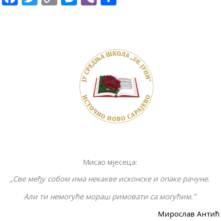
ac
w
o
e
b
h
e
itt
p
ss
er
ar
b
er
y
e
e
o
Li
n
o
n
g
k
k
er
Мисао мјесеца:
„Све међу собом има некакве исконске и опаке рачуне.
“
Али ти немогуће мораш римовати са могућим.
Мирослав Антић