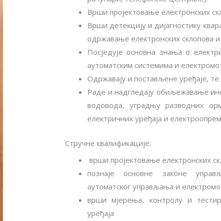
Врши пројектовање електронских скл
Врши детекцију и дијагностику ква
одржавање електронских склопова и 
Посједује основна знања о електр
аутоматским системима и електромо
Одржавају и постављене уређаје, те 
Раде и надгледају обиљежавање инс
водовода, уградњу разводних ор
електричних уређаја и електроопре
Стручне квалификације:
врши пројектовање електронских скл
познаје основне законе управ
аутоматског управљања и електромо
врши мјерења, контролу и тестир
уређаја