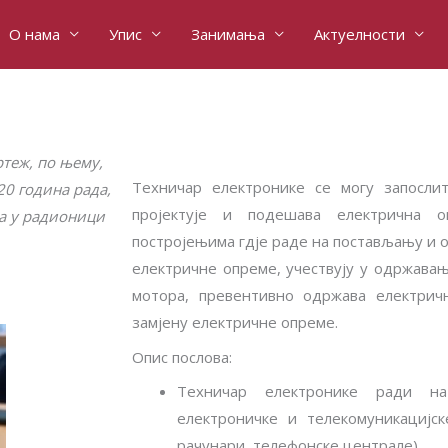
О нама
Упис
Занимања
Актуелности
ртеж, по њему,
Техничар електронике се могу запосли
20 година рада,
пројектује и подешава електрична о
а у радионици
постројењима гдје раде на постављању и
електричне опреме, учествују у одржавањ
мотора, превентивно одржава електрич
замјену електричне опреме.
Опис послова:
Техничар електронике ради н
електроничке и телекомуникацијс
рачунари, телефонске централе).