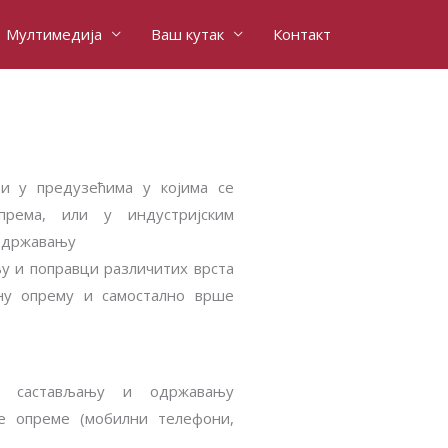
Мултимедија
Ваш кутак
Контакт
ти у предузећима у којима се
према, или у индустријским
 одржавању
у и поправци различитих врста
ну опрему и самостално врше
а састављању и одржавању
ке опреме (мобилни телефони,