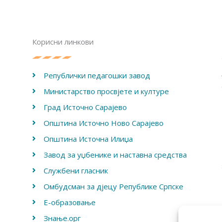
Корисни линкови
Републички педагошки завод
Министарство просвјете и културе
Град Источно Сарајево
Општина Источно Ново Сарајево
Општина Источна Илиџа
Завод за уџбенике и наставна средства
Службени гласник
Омбудсман за дјецу Републике Српске
Е-образовање
Знање.орг