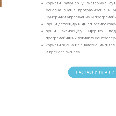
користи рачунар у системима аут
основна знања програмирања и у
нумерички управљаним и програмаб
врши детекцију и дијагностику квар
врши аквизицију мјерних по
програмабилних логичких контролер
користи знања из аналогне, дигитал
и преноса сигнала.
НАСТАВНИ ПЛАН И