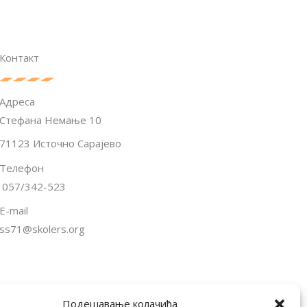
Контакт
Адреса
Стефана Немање 10
71123 Источно Сарајево
Телефон
057/342-523
E-mail
ss71@skolers.org
Подешавање колачића