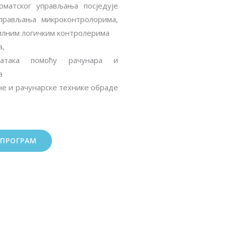
оматског управљања посједује
прављања микроконтролорима,
илним логичким контролерима
а,
датака помоћу рачунара и
а
не и рачунарске технике обраде
 ПРОГРАМ