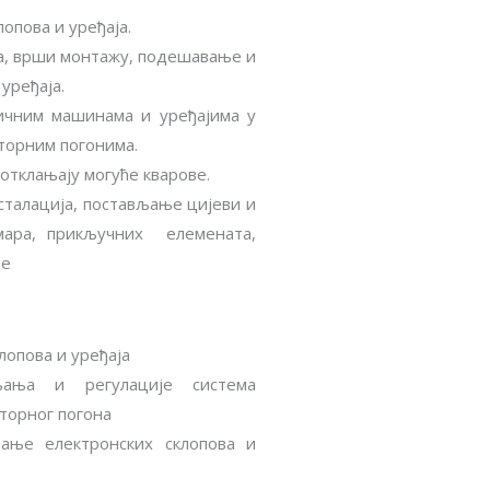
опова и уређаја.
ра, врши монтажу, подешавање и
уређаја.
ичним машинама и уређајима у
торним погонима.
отклањају могуће кварове.
талација, постављање цијеви и
мара, прикључних елемената,
ме
опова и уређаја
љања и регулације система
торног погона
ање електронских склопова и