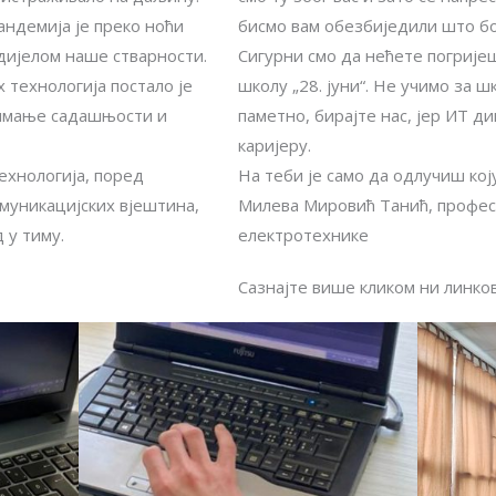
андемија је преко ноћи
бисмо вам обезбиједили што б
дијелом наше стварности.
Сигурни смо да нећете погрије
технологија постало је
школу „28. јуни“. Не учимо за ш
нимање садашњости и
паметно, бирајте нас, јер ИТ д
каријеру.
хнологија, поред
На теби је само да одлучиш коју
муникацијских вјештина,
Милева Мировић Танић, профес
 у тиму.
електротехнике
Сазнајте више кликом ни линко