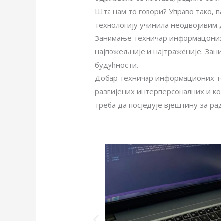
Шта нам то говори? Управо тако, п
технологију учинила неодвојивим 
Занимање техничар информацоних 
најпожељније и најтраженије. За
будућности.
Добар техничар информационих те
развијених интерперсоналних и ко
треба да посједује вјештину за рад