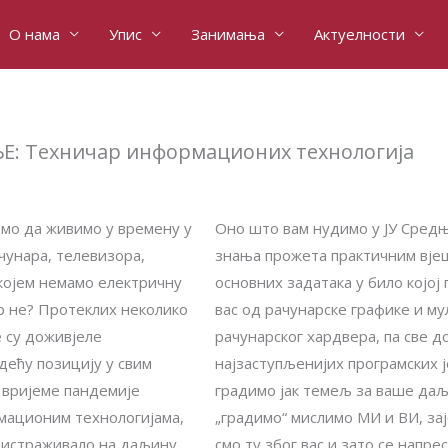
О нама
Упис
Занимања
Актуелности
 Техничар информационих технологија
имо да живимо у времену у
Оно што вам нудимо у ЈУ Средњо
чунара, телевизора,
знања прожета практичним вј
којем немамо електричну
основних задатака у било којој
ар не? Протеклих неколико
вас од рачунарске графике и му
 су доживјеле
рачунарског хардвера, па све д
дећу позицију у свим
најзаступљенијих програмских 
У вријеме пандемије
градимо јак темељ за ваше да
рмационим технологијама,
„градимо“ мислимо МИ и ВИ, зај
и истраживало на даљину.
смо ту због вас и зато се напр