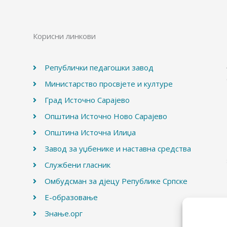
Корисни линкови
Републички педагошки завод
Министарство просвјете и културе
Град Источно Сарајево
Општина Источно Ново Сарајево
Општина Источна Илиџа
Завод за уџбенике и наставна средства
Службени гласник
Омбудсман за дјецу Републике Српске
Е-образовање
Знање.орг