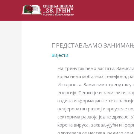
Skip
to
content
ПРЕДСТАВЉАМО ЗАНИМАЊЕ:
Вијести
На тренутак ћемо застати. Замисл
којем нема мобилних телефона, ра
Интернета. Замислимо тренутак у 
енергију. Тешко је и замислити, з
година информационе технологије
невјероватан развој и преузеле во
секторима развоја једне државе. 
корона вируса, захваљујући инфо
одржавала се настава, радило се 