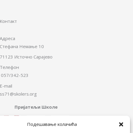
Контакт
Адреса
Стефана Немање 10
71123 Источно Сарајево
Телефон
057/342-523
E-mail
ss71@skolers.org
Пријатељи Школе
Подешавање колачића