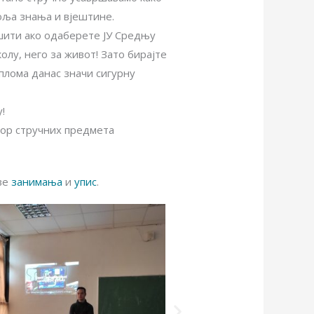
оља знања и вјештине.
шити ако одаберете ЈУ Средњу
колу, него за живот! Зато бирајте
иплома данас значи сигурну
!
ор стручних предмета
ве
занимања
и
упис
.