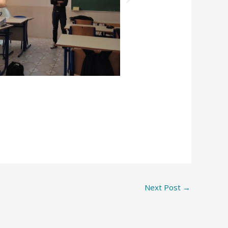
Next Post
→