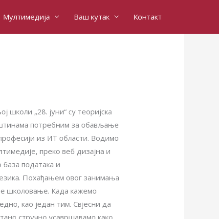
Мултимедија
Ваш кутак
Контакт
ј школи „28. јуни“ су теоријска
ештинама потребним за обављање
 професији из ИТ области. Водимо
лтимедије, преко веб дизајна и
о база података и
језика. Похађањем овог занимања
ље школовање. Када кажемо
едно, као један тим. Свјесни да
естано стручно усавршавамо како