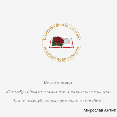
Мисао мјесеца:
„Све међу собом има некакве исконске и опаке рачуне.
“
Али ти немогуће мораш римовати са могућим.
Мирослав Антић