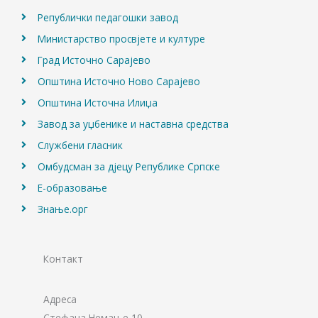
Републички педагошки завод
Министарство просвјете и културе
Град Источно Сарајево
Општина Источно Ново Сарајево
Општина Источна Илиџа
Завод за уџбенике и наставна средства
Службени гласник
Омбудсман за дјецу Републике Српске
Е-образовање
Знање.орг
Контакт
Адреса
Стефана Немање 10