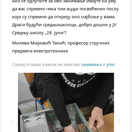
Ако се одлучите за ово занимање имајте на уму 
да вас спремно чека тим људи посвећених послу 
који су спремни да открију оно најбоље у вама.
Драги будући средњошколци, добро дошли у ЈУ 
Средњу школу „28. јуни“!
Милева Мировић Танић, професор стручних 
предмета електротехнике
Сазнајте више кликом ни линкове
занимања
и
упис
.