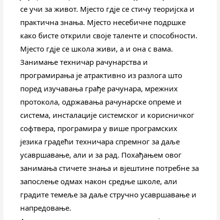
се учи за живот. Мјесто гдје се стичу теоријска и 
практична знања. Мјесто несебичне подршке 
како бисте открили своје таленте и способности. 
Мјесто гдје се школа живи, а и она с вама.
Занимање техничар рачунарства и 
програмирања је атрактивно из разлога што 
поред изучавања грађе рачунара, мрежних 
протокола, одржавања рачунарске опреме и 
система, инсталације системског и корисничког 
софтвера, програмира у више програмских 
језика градећи техничара спремног за даље 
усавршавање, али и за рад. Похађањем овог 
занимања стичете знања и вјештине потребне за 
запослење одмах након средње школе, али 
градите темеље за даље стручно усавршавање и 
напредовање.