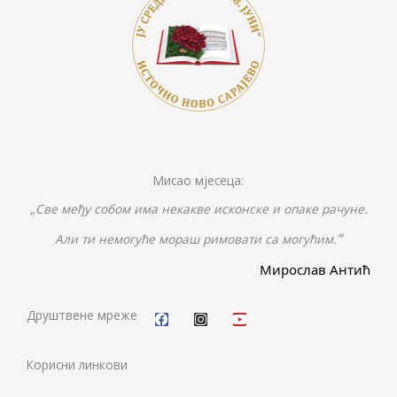
Мисао мјесеца:
„Све међу собом има некакве исконске и опаке рачуне.
“
Али ти немогуће мораш римовати са могућим.
Мирослав Антић
F
I
Y
a
n
o
c
s
u
Друштвене мреже
e
t
t
b
a
u
o
g
b
Корисни линкови
o
r
e
k
a
m