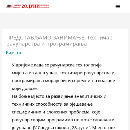
Skip
MAI
to
MEN
content
ПРЕДСТАВЉАМО ЗАНИМАЊЕ: Техничар
рачунарства и програмирања
Вијести
У вријеме када се рачунарска технологија 
мијења из дана у дан, техничари рачунарства и 
програмирања морају бити спремни на изазове 
који долазе.
Најбоље мјесто за развијање аналитичких и 
техничких способности за рјешавање 
специфичних и сложених проблема, које 
рачунар својим програмима не може савладати, 
је управо ЈУ Средња школа „28. јуни“. Мјесто где 