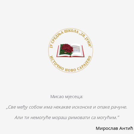
Мисао мјесеца:
„Све међу собом има некакве исконске и опаке рачуне.
“
Али ти немогуће мораш римовати са могућим.
Мирослав Антић