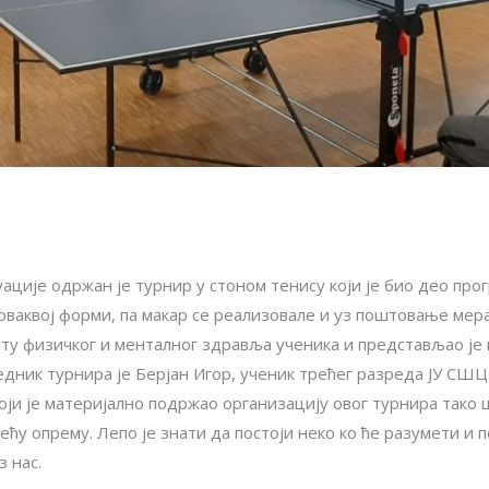
ције одржан је турнир у стоном тенису који је био део прог
оваквој форми, па макар се реализовале и уз поштовање мера
титу физичког и менталног здравља ученика и представљао ј
дник турнира је Берјан Игор, ученик трећег разреда ЈУ СШЦ
 који је материјално подржао организацију овог турнира тако
атећу опрему. Лепо је знати да постоји неко ко ће разумети 
з нас.