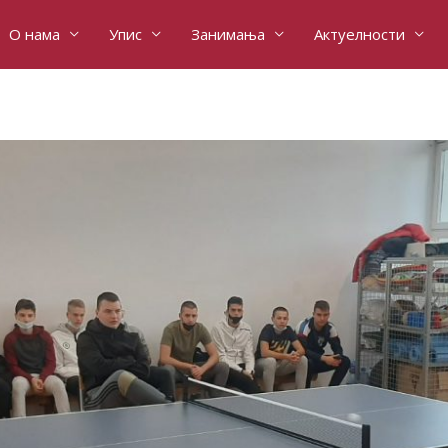
О нама
Упис
Занимања
Актуелности