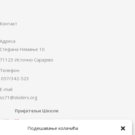
Контакт
Адреса
Стефана Немање 10
71123 Источно Сарајево
Телефон
057/342-523
E-mail
ss71@skolers.org
Пријатељи Школе
Подешавање колачића