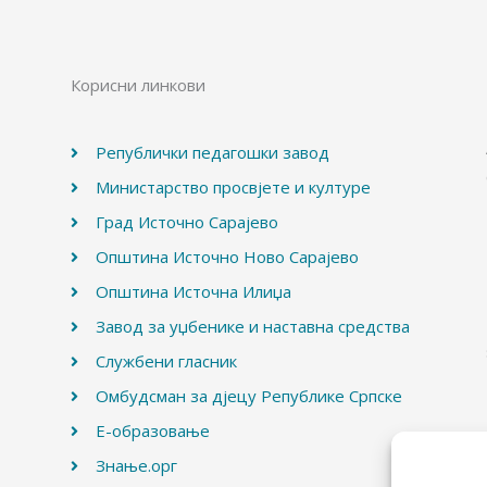
Корисни линкови
Републички педагошки завод
Министарство просвјете и културе
Град Источно Сарајево
Општина Источно Ново Сарајево
Општина Источна Илиџа
Завод за уџбенике и наставна средства
Службени гласник
Омбудсман за дјецу Републике Српске
Е-образовање
Знање.орг