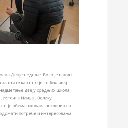
рама Дечје недеље. Врло је важан
 заштите као што је то био овај
е надметање двеју средњих школа:
 „Источна Илиџа“. Велику
 што је обема школама поклонио по
и подржати потребе и интересовања