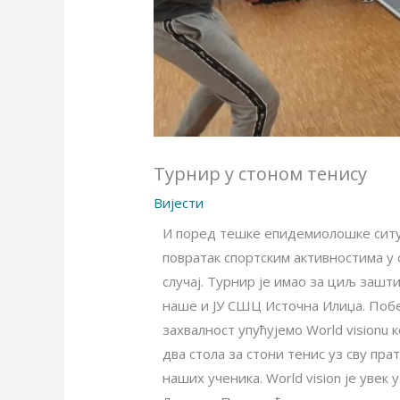
Турнир у стоном тенису
Вијести
И поред тешке епидемиолошке ситуа
повратак спортским активностима у 
случај. Турнир је имао за циљ заш
наше и ЈУ СШЦ Источна Илиџа. Побе
захвалност упућујемо World visionu
два стола за стони тенис уз сву пр
наших ученика. World vision је увек у