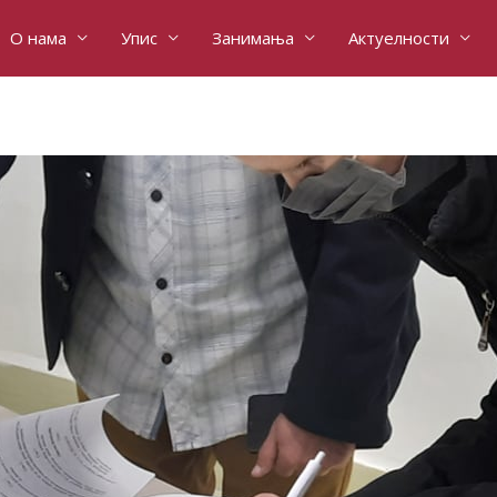
О нама
Упис
Занимања
Актуелности