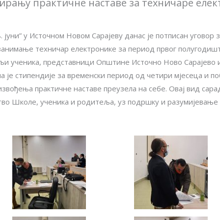
ирању практичне наставе за техничаре еле
. јуни” у Источном Новом Сарајеву данас је потписан уговор
а занимање техничар електронике за период првог полугодишт
љи ученика, представници Општине Источно Ново Сарајево и
 је стипендије за временски период од четири мјесеца и поб
звођења практичне наставе преузела на себе. Овај вид сара
тво Школе, ученика и родитеља, уз подршку и разумијевањ