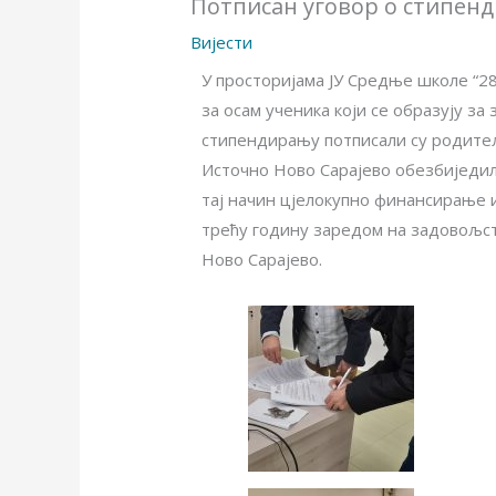
Потписан уговор о стипенд
Вијести
У просторијама ЈУ Средње школе “28
за осам ученика који се образују з
стипендирању потписали су родите
Источно Ново Сарајево обезбиједила
тај начин цјелокупно финансирање и
трећу годину заредом на задовољс
Ново Сарајево.