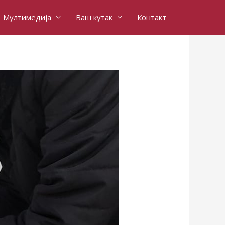
Мултимедија
Ваш кутак
Контакт