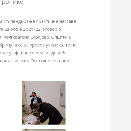
ктронике
 за стипендирање практичне наставе
а школске 2021/22. Уговор о
 Фолксвагена Сарајево. Општина
ринула се за превоз ученика, те на
дње успјешно се реализује већ
е представника Општине Источно