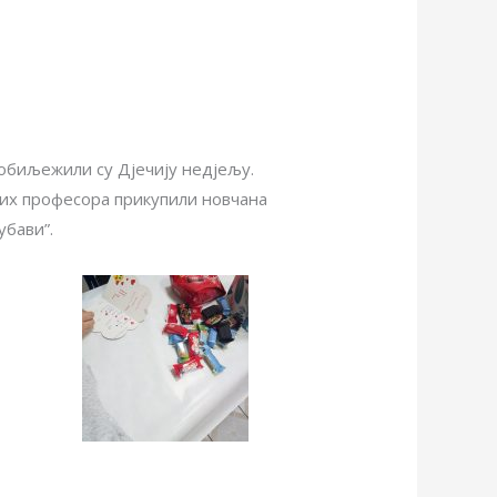
 обиљежили су Дјечију недјељу.
их професора прикупили новчана
убави”.