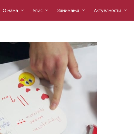
О нама
Упис
Занимања
Актуелности