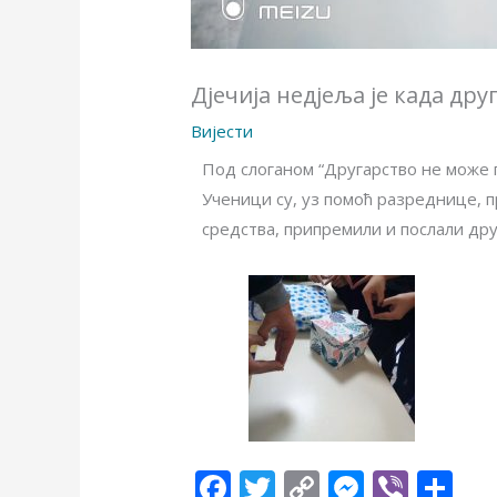
Дјечија недјеља је када др
Вијести
Под слоганом “Другарство не може п
Ученици су, уз помоћ разреднице,
средства, припремили и послали дру
F
T
C
M
Vi
S