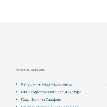
Корисни линкови
Републички педагошки завод
Министарство просвјете и културе
Град Источно Сарајево
Општина Источно Ново Сарајево