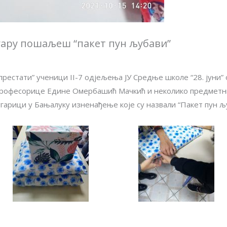
угару пошаљеш “пакет пун љубави”
рестати” ученици II-7 одјељењa ЈУ Средње школе “28. јуни”
 професорице Едине Омербашић Мачкић и неколико предметн
гарици у Бањалуку изненађење које су назвали “Пакет пун љ