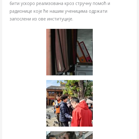
бити ускоро реализована кроз стручну помоћ и
радионице које ће нашим ученицима одржати
запослени из ове институције.