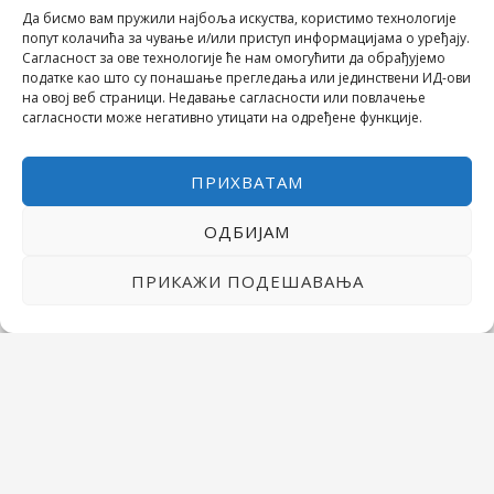
Да бисмо вам пружили најбоља искуства, користимо технологије
попут колачића за чување и/или приступ информацијама о уређају.
Сагласност за ове технологије ће нам омогућити да обрађујемо
податке као што су понашање прегледања или јединствени ИД-ови
на овој веб страници. Недавање сагласности или повлачење
сагласности може негативно утицати на одређене функције.
ПРИХВАТАМ
ОДБИЈАМ
ПРИКАЖИ ПОДЕШАВАЊА
COPYRIGHT © 2026 СРЕДЊА ШКОЛА "28. ЈУНИ"
POWERED BY МИЛЕВА МИРОВИЋ ТАНИЋ