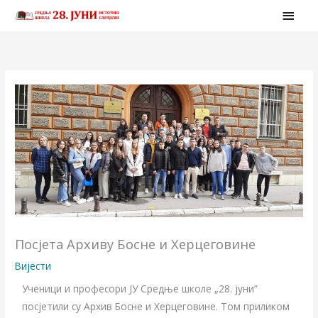
Skip
MAI
to
MEN
content
Посјета Архиву Босне и Херцеговине
Вијести
Ученици и професори ЈУ Средње школе „28. јуни”
посјетили су Архив Босне и Херцеговине. Том приликом