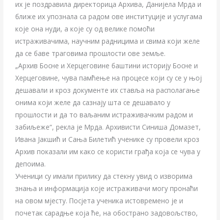
их је поздравила директорица Архива, Данијела Мрда и
ближе их упознала са радом ове институције и услугама
које она нуди, а које су од велике помоћи
истраживачима, научним радницима и свима који желе
да се баве траговима прошлости ове земље.
„Архив Босне и Херцеговине баштини историју Босне и
Херцеговине, чува памћење на процесе који су се у њој
дешавали и кроз документе их ставља на располагање
онима који желе да сазнају шта се дешавало у
прошлости и да то ваљаним истраживачким радом и
забиљеже“, рекла је Мрда. Архивисти Синиша Домазет,
Ивана Јакшић и Сања Билетић ученике су провели кроз
Aрхив показали им како се користи грађа која се чува у
депоима.
Ученици су имали прилику да стекну увид о изворима
знања и информација које истраживачи могу пронаћи
на овом мјесту. Посјета ученика истовремено је и
почетак сарадње која ће, на обострано задовољство,