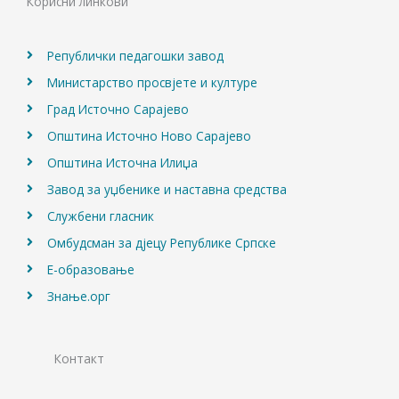
Корисни линкови
o
r
e
k
a
m
Републички педагошки завод
Министарство просвјете и културе
Град Источно Сарајево
Општина Источно Ново Сарајево
Општина Источна Илиџа
Завод за уџбенике и наставна средства
Службени гласник
Омбудсман за дјецу Републике Српске
Е-образовање
Знање.орг
Контакт