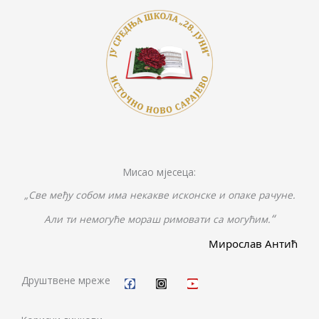
Мисао мјесеца:
„Све међу собом има некакве исконске и опаке рачуне.
“
Али ти немогуће мораш римовати са могућим.
Мирослав Антић
F
I
Y
a
n
o
c
s
u
Друштвене мреже
e
t
t
b
a
u
o
g
b