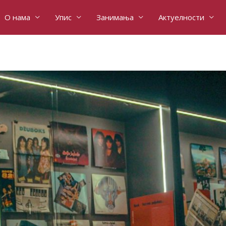
О нама
Упис
Занимања
Актуелности