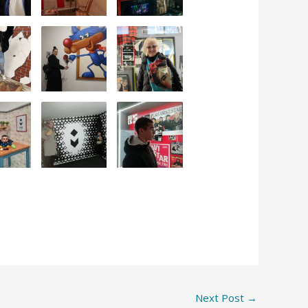
Next Post
→