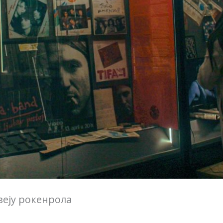
узеју рокенрола