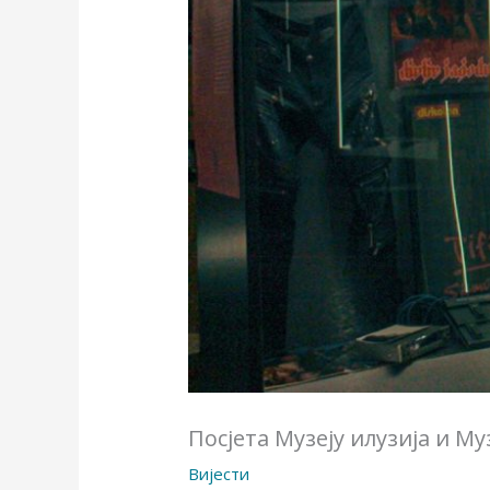
Посјета Музеју илузија и М
Вијести