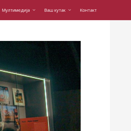
Мултимедија
Ваш кутак
Контакт