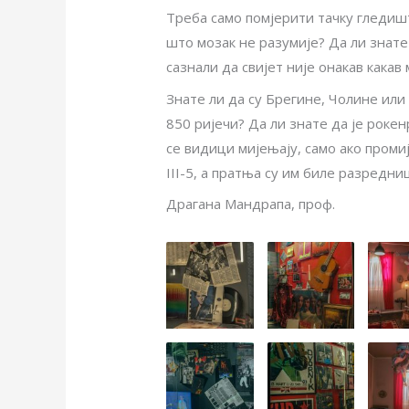
Треба само помјерити тачку гледишт
што мозак не разумије? Да ли знате 
сазнали да свијет није онакав какав 
Знате ли да су Брегине, Чолине или
850 ријечи? Да ли знате да је рокен
се видици мијењају, само ако промиј
III-5, а пратња су им биле разредн
Драгана Мандрапа, проф.