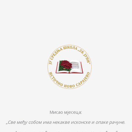
k
k
er
Мисао мјесеца:
„Све међу собом има некакве исконске и опаке рачуне.