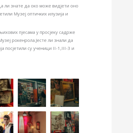
Да ли знате да око може видјети оно
јетили Музеј оптичких илузија и
њихових пјесама у просјеку садрже
Музеј рокенрола.Јесте ли знали да
 посјетили су ученици II-1,III-3 и