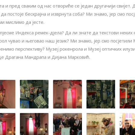
а и пред сваким од нас отвориће се један другачији свијет. 
да постоје бескрајна и изврнута соба? Ми знамо, јер смо пос
ми мислимо да јесте.
 пјесме Индекса ремек-дјела? Да ли знате да текстови неких 
рол чувао и његовао наш језик? Ми знамо, јер смо посјетили 
енимо перспективу? Музеј рокенрола и Музеј оптичких илузија
ице Драгана Мандрапа и Дијана Марковић.