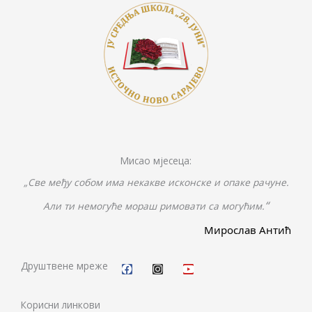
Мисао мјесеца:
„Све међу собом има некакве исконске и опаке рачуне.
“
Али ти немогуће мораш римовати са могућим.
Мирослав Антић
F
I
Y
a
n
o
c
s
u
Друштвене мреже
e
t
t
b
a
u
o
g
b
Корисни линкови
o
r
e