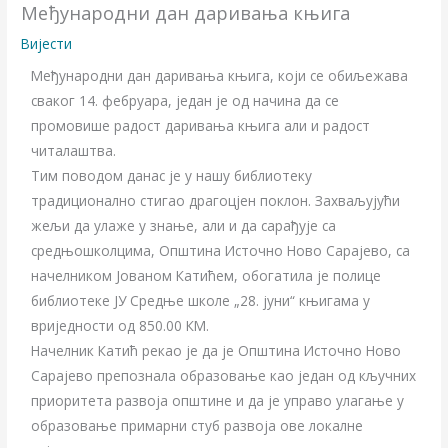
Међународни дан даривања књига
Вијести
Међународни дан даривања књига, који се обиљежава
сваког 14. фебруара, један је од начина да се
промовише радост даривања књига али и радост
читалаштва.
Тим поводом данас је у нашу библиотеку
традиционално стигао драгоцјен поклон. Захваљујући
жељи да улаже у знање, али и да сарађује са
средњошколцима, Општина Источно Ново Сарајево, са
начелником Јованом Катићем, обогатила је полице
библиотеке ЈУ Средње школе „28. јуни“ књигама у
вриједности од 850.00 КМ.
Начелник Катић рекао је да је Општина Источно Ново
Сарајево препознала образовање као један од кључних
приоритета развоја општине и да је управо улагање у
образовање примарни стуб развоја ове локалне