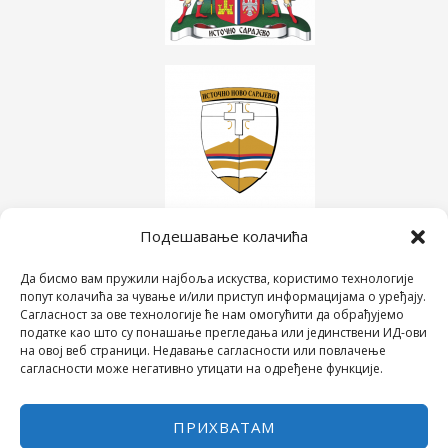
Подешавање колачића
Да бисмо вам пружили најбоља искуства, користимо технологије
попут колачића за чување и/или приступ информацијама о уређају.
Сагласност за ове технологије ће нам омогућити да обрађујемо
податке као што су понашање прегледања или јединствени ИД-ови
на овој веб страници. Недавање сагласности или повлачење
сагласности може негативно утицати на одређене функције.
ПРИХВАТАМ