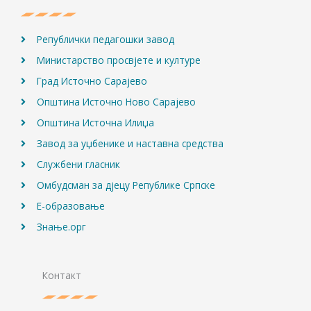
k
a
m
Републички педагошки завод
Министарство просвјете и културе
Град Источно Сарајево
Општина Источно Ново Сарајево
Општина Источна Илиџа
Завод за уџбенике и наставна средства
Службени гласник
Омбудсман за дјецу Републике Српске
Е-образовање
Знање.орг
Контакт