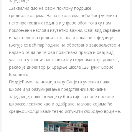
заједнице.
„Захвални смо на овом поклону подршке
средњошколцима. Наша школа има већи број ученика
него претходних година и управо због тога су нам
поклоњени наслови изузетно важни. Овај вид сарадње
и партнерства средњошколаца и локалне заједнице
његује се већ пар година на обострано задовољство и
надамо се да ће се ова позитивна пракса и овај вид
улагања у знање наставити и у годинама које долазе“,
рекао је директор ЈУ Средње школе „28. јуни“ Борис
Брајовић.
Подсјећамо, на иницијативу Савјета ученика наше
школе и уз разумијевање представника локалне
заједнице, наше полице су богатије за нове наслове
школске лектире као и одабране наслове којима ће
средњошколци квалитетно испунити слободно вријеме.