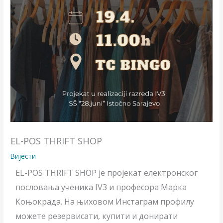
EL-POS THRIFT SHOP
Вијести
EL-POS THRIFT SHOP је пројекат електронског
пословања ученика IV3 и професора Марка
Коњокрада. На њиховом Инстаграм профилу
можете резервисати, купити и донирати