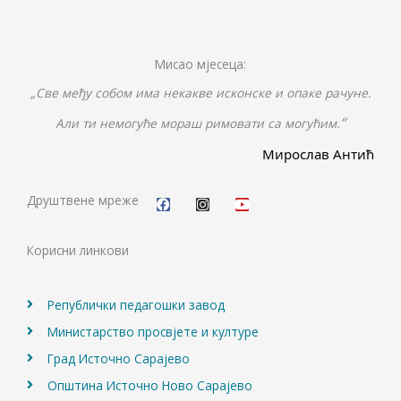
Мисао мјесеца:
„Све међу собом има некакве исконске и опаке рачуне.
“
Али ти немогуће мораш римовати са могућим.
Мирослав Антић
F
I
Y
a
n
o
c
s
u
Друштвене мреже
e
t
t
b
a
u
o
g
b
Корисни линкови
o
r
e
k
a
m
Републички педагошки завод
Министарство просвјете и културе
Град Источно Сарајево
Општина Источно Ново Сарајево