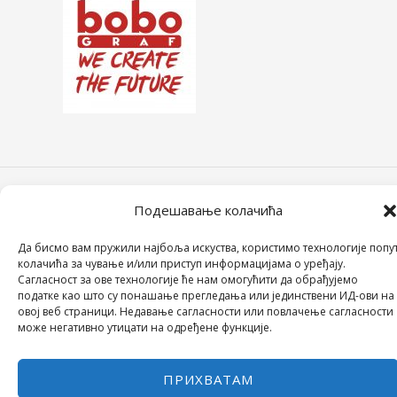
COPYRIGHT © 2026 СРЕДЊА ШКОЛА "28. ЈУНИ"
Подешавање колачића
POWERED BY МИЛЕВА МИРОВИЋ ТАНИЋ
Да бисмо вам пружили најбоља искуства, користимо технологије попу
колачића за чување и/или приступ информацијама о уређају.
Сагласност за ове технологије ће нам омогућити да обрађујемо
податке као што су понашање прегледања или јединствени ИД-ови на
овој веб страници. Недавање сагласности или повлачење сагласности
може негативно утицати на одређене функције.
ПРИХВАТАМ