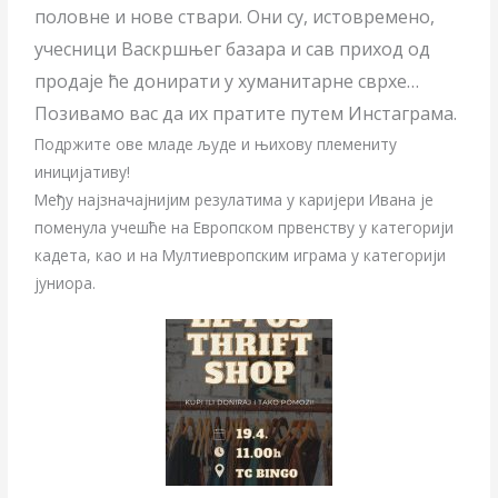
половне и нове ствари. Они су, истовремено,
учесници Васкршњег базара и сав приход од
продаје ће донирати у хуманитарне сврхе…
Позивамо вас да их пратите путем Инстаграма.
Подржите ове младе људе и њихову племениту
иницијативу!
Међу најзначајнијим резулатима у каријери Ивана је
поменула учешће на Европском првенству у категорији
кадета, као и на Мултиевропским играма у категорији
јуниора.