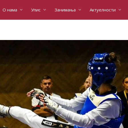
О нама
Упис
Занимања
Актуелности