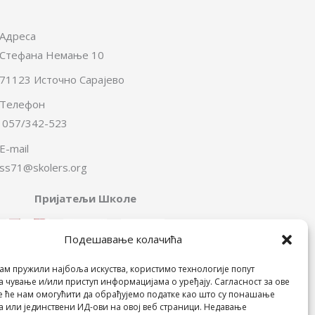
Адреса
Стефана Немање 10
71123 Источно Сарајево
Телефон
057/342-523
E-mail
ss71@skolers.org
Пријатељи Школе
Подешавање колачића
ам пружили најбоља искуства, користимо технологије попут
а чување и/или приступ информацијама о уређају. Сагласност за ове
е ће нам омогућити да обрађујемо податке као што су понашање
 или јединствени ИД-ови на овој веб страници. Недавање