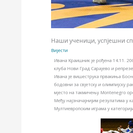
Наши ученици, успјешни с
Вијести
Ивана Краишник је рођена 14.11. 20
клуба Нови Град Сарајево и репрез
Ивана је вишеструка првакиња Босне
бодовни за свјетску и олимпијску ран
мјесто на такмичењу Montenegro op
Међу најзначајнијим резулатима у к
Мултиевропским играма у категорији