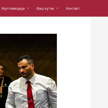
Мултимедија
Ваш кутак
Контакт