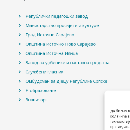
Републички педагошки завод
Министарство просвјете и културе
Град Источно Сарајево
Општина Источно Ново Сарајево
Општина Источна Илиџа
Завод за уџбенике и наставна средства
Службени гласник
Омбудсман за дјецу Републике Српске
Е-образовање
Знање.орг
Да бисмо в
колачића з
технологиј
прегледања