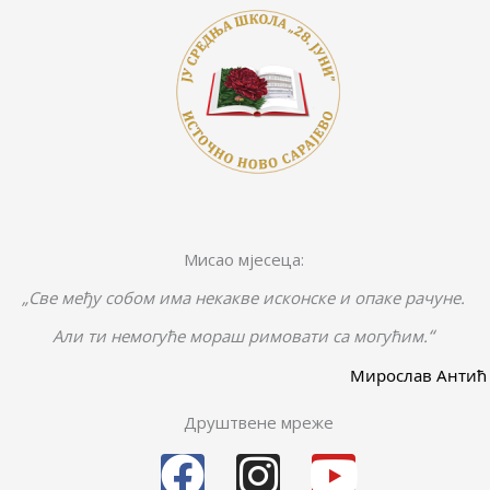
Мисао мјесеца:
„Све међу собом има некакве исконске и опаке рачуне.
“
Али ти немогуће мораш римовати са могућим.
Мирослав Антић
Друштвене мреже
F
I
Y