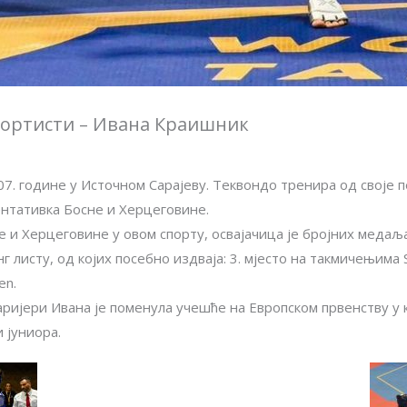
портисти – Ивана Краишник
07. године у Источном Сарајеву. Теквондо тренира од своје 
ентативка Босне и Херцеговине.
 и Херцеговине у овом спорту, освајачица је бројних медаља 
г листу, од којих посебно издваја: 3. мјесто на такмичењима S
en.
аријери Ивана је поменула учешће на Европском првенству у к
 јуниора.