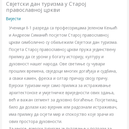
Свјетски дан туризма у Старој
православној цркви
Вијести
Ученици II-1 разреда са професорицама Јеленом Кењић
и Андреом Симанић посјетом Старој православној
цркви симболично су обиљежили Свјетски дан туризма.
Посјета Старој православној цркви пружа јединствену
прилику да се урони у богату историју, културу и
духовност нашег народа. Ове светиње су чувари
прошлих времена, свједоци многих догађаја и судбина,
а сваки камен, фреска и олтар причају своју причу.
Вјерски туризам није само прилика за истраживање
архитектонске и умјетничке вриједности ових здања,
већ и важан сегмент за духовно богаћење. Посјетилац,
било да долази као вјерник или радознали истраживач,
има прилику да осјети мир и спокојство које зрачи из
ових простора духовности.
За многе, вјерски туризам је путовање у потрази за