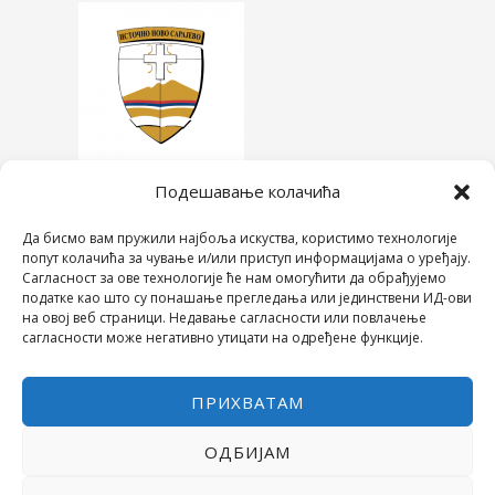
Подешавање колачића
Да бисмо вам пружили најбоља искуства, користимо технологије
попут колачића за чување и/или приступ информацијама о уређају.
Сагласност за ове технологије ће нам омогућити да обрађујемо
податке као што су понашање прегледања или јединствени ИД-ови
на овој веб страници. Недавање сагласности или повлачење
сагласности може негативно утицати на одређене функције.
ПРИХВАТАМ
ОДБИЈАМ
COPYRIGHT © 2026 СРЕДЊА ШКОЛА "28. ЈУНИ"
POWERED BY МИЛЕВА МИРОВИЋ ТАНИЋ