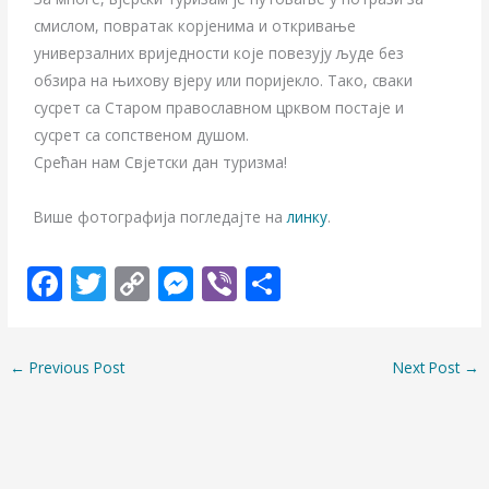
смислом, повратак корјенима и откривање
универзалних вриједности које повезују људе без
обзира на њихову вјеру или поријекло. Тако, сваки
сусрет са Старом православном црквом постаје и
сусрет са сопственом душом.
Срећан нам Свјетски дан туризма!
Више фотографија погледајте на
линку
.
F
T
C
M
Vi
S
ac
w
o
e
b
h
e
itt
p
ss
er
ar
←
Previous Post
Next Post
→
b
er
y
e
e
o
Li
n
o
n
g