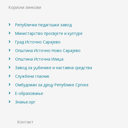
o
g
b
Корисни линкови
o
r
e
k
a
m
Републички педагошки завод
Министарство просвјете и културе
Град Источно Сарајево
Општина Источно Ново Сарајево
Општина Источна Илиџа
Завод за уџбенике и наставна средства
Службени гласник
Омбудсман за дјецу Републике Српске
Е-образовање
Знање.орг
Контакт