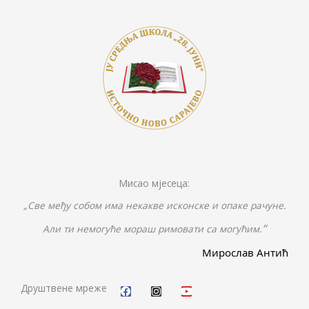
k
k
er
Мисао мјесеца:
„Све међу собом има некакве исконске и опаке рачуне.
“
Али ти немогуће мораш римовати са могућим.
Мирослав Антић
F
I
Y
a
n
o
c
s
u
Друштвене мреже
e
t
t
b
a
u