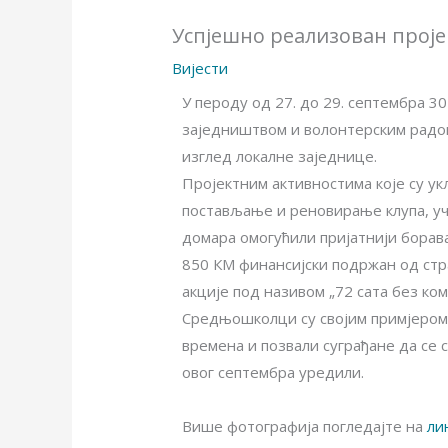
Успјешно реализован прој
Вијести
У пероду од 27. до 29. септембра 3
заједништвом и волонтерским радом
изглед локалне заједнице.
Пројектним активностима које су 
постављање и реновирање клупа, уч
домара омогућили пријатнији борава
850 КМ финансијски подржан од стра
акције под називом „72 сата без ком
Средњошколци су својим примјером 
времена и позвали суграђане да се
овог септембра уредили.
Више фотографија погледајте на
ли