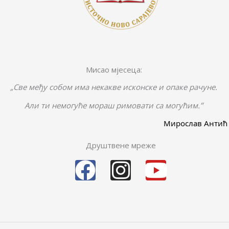
Мисао мјесеца:
„Све међу собом има некакве исконске и опаке рачуне.
“
Али ти немогуће мораш римовати са могућим.
Мирослав Антић
Друштвене мреже
F
I
Y
a
n
o
c
s
u