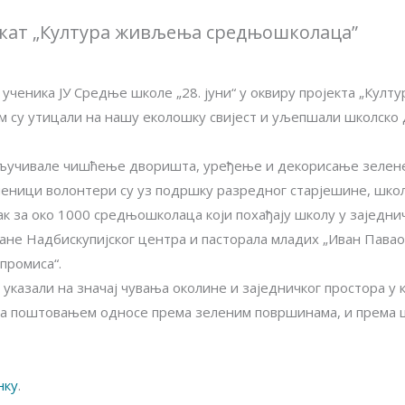
екат „Култура живљења средњошколаца”
0 ученика ЈУ Средње школе „28. јуни“ у оквиру пројекта „Ку
 су утицали на нашу еколошку свијест и уљепшали школско 
укључивале чишћење дворишта, уређење и декорисање зелене
еници волонтери су уз подршку разредног старјешине, школ
к за око 1000 средњошколаца који похађају школу у заједничк
не Надбискупијског центра и пасторала младих „Иван Павао 
промиса“.
указали на значај чувања околине и заједничког простора у 
 са поштовањем односе према зеленим површинама, и према ш
нку
.