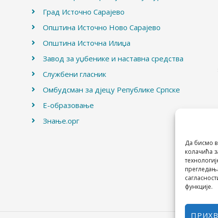
Град Источно Сарајево
Општина Источно Ново Сарајево
Општина Источна Илиџа
Завод за уџбенике и наставна средства
Службени гласник
Омбудсман за дјецу Републике Српске
Е-образовање
Знање.орг
Да бисмо в
колачића з
технологиј
прегледања
сагласност
функције.
ПРИХ