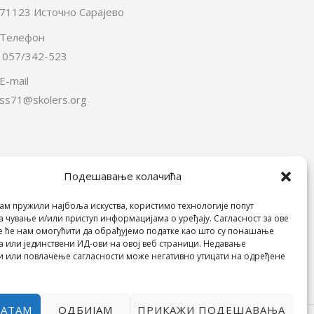
71123 Источно Сарајево
Телефон
057/342-523
E-mail
ss71@skolers.org
Подешавање колачића
Пријатељи Школе
ам пружили најбоља искуства, користимо технологије попут
а чување и/или приступ информацијама о уређају. Сагласност за ове
е ће нам омогућити да обрађујемо податке као што су понашање
 или јединствени ИД-ови на овој веб страници. Недавање
и или повлачење сагласности може негативно утицати на одређене
ВАТАМ
ОДБИЈАМ
ПРИКАЖИ ПОДЕШАВАЊА