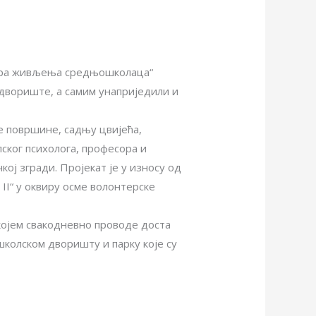
лтура живљења средњошколаца“
двориште, а самим унаприједили и
 површине, садњу цвијећа,
ског психолога, професора и
ој згради. Пројекат је у износу од
II“ у оквиру осме волонтерске
којем свакодневно проводе доста
колском дворишту и парку које су