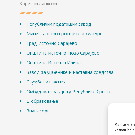
Корисни линкови
Републички педагошки завод
Министарство просвјете и културе
Град Источно Сарајево
Општина Источно Ново Сарајево
Општина Источна Илиџа
Завод за уџбенике и наставна средства
Службени гласник
Омбудсман за дјецу Републике Српске
Е-образовање
Знање.орг
Да бисмо в
колачића з