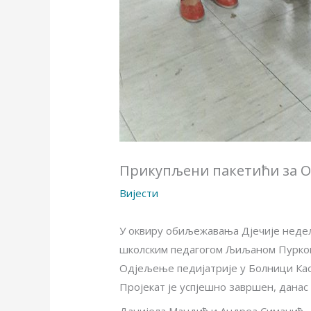
Прикупљени пакетићи за O
Вијести
У оквиру обиљежавања Дјечије неде
школским педагогом Љиљаном Пуркови
Одјељење педијатрије у Болници Ка
Пројекат је успјешно завршен, данас
Данијела Мандић и Андреа Симанић