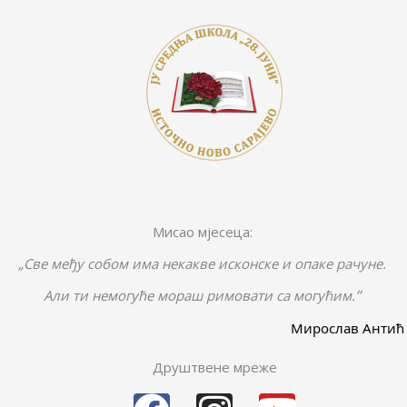
Мисао мјесеца:
„Све међу собом има некакве исконске и опаке рачуне.
“
Али ти немогуће мораш римовати са могућим.
Мирослав Антић
Друштвене мреже