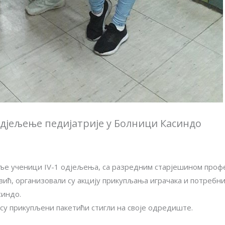
дјељење педијатрије у Болници Касиндо
ље ученици IV-1 одјељења, са разредним старјешином проф
ћ, организовали су акцију прикупљања играчака и потребни
синдо.
 су прикупљени пакетићи стигли на своје одредиште.