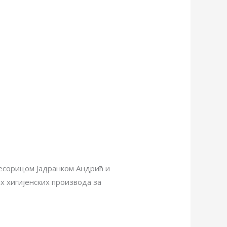
есорицом Јадранком Андрић и
х хигијенских производа за