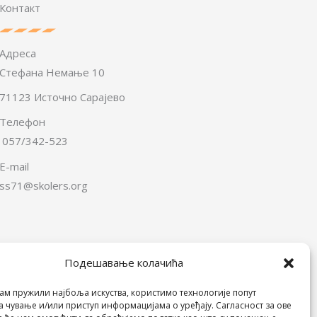
Контакт
Адреса
Стефана Немање 10
71123 Источно Сарајево
Телефон
057/342-523
E-mail
ss71@skolers.org
Подешавање колачића
Пријатељи Школе
ам пружили најбоља искуства, користимо технологије попут
а чување и/или приступ информацијама о уређају. Сагласност за ове