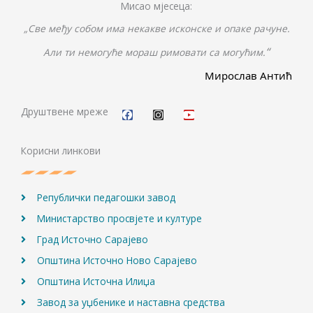
Мисао мјесеца:
„Све међу собом има некакве исконске и опаке рачуне.
“
Али ти немогуће мораш римовати са могућим.
Мирослав Антић
F
I
Y
a
n
o
c
s
u
Друштвене мреже
e
t
t
b
a
u
o
g
b
Корисни линкови
o
r
e
k
a
m
Републички педагошки завод
Министарство просвјете и културе
Град Источно Сарајево
Општина Источно Ново Сарајево
Општина Источна Илиџа
Завод за уџбенике и наставна средства