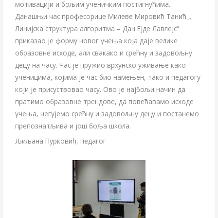
мотивацији и бољим ученичким постигнућима.
Данашњи час професорице Милеве Мировић Танић „
Линијска структура алгоритма – Дан Ејде Лавлејс“
приказао је форму новог учења која даје велике
образовне исходе, али свакако и срећну и задовољну
децу на часу. Час је пружио врхунско уживање како
ученицима, којима је час био намењен, тако и педагогу
који је присуствовао часу. Ово је најбољи начин да
пратимо образовне трендове, да повећавамо исходе
учења, негујемо срећну и задовољну децу и постанемо
препознатљива и још боља школа.
Љиљана Пурковић, педагог