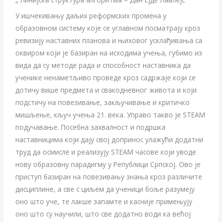
У ишчекивању даљих реформских промена у
образовном систему које се углавном посматрају кроз
ревизију наставних планова и њиховог усклађивања са
оквиром који је базиран на исходима учења, губимо из
вида да су методе рада и способност наставника да
ученике ненаметљиво проведе кроз садржаје који се
дотичу више предмета и свакодневног живота и који
подстичу на повезивање, закључивање и критичко
мишљење, кључ учења 21. века. Управо такво је STEAM
подучавање. Посебна захвалност и подршка
наставницима који дају свој допринос улажући додатни
труд да осмисле и реализују STEAM часове који уводе
нову образовну парадигму у Републици Српској. Ово је
приступ базиран на повезивању знања кроз различите
дисциплине, а све с циљем да ученици боље разумеју
оно што уче, те лакше запамте и касније примењују
оно што су научили, што све додатно води ка већој