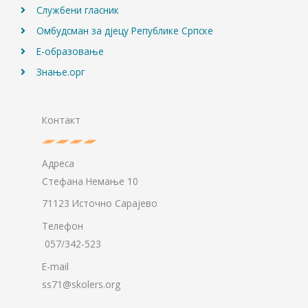
Службени гласник
Омбудсман за дјецу Републике Српске
Е-образовање
Знање.орг
Контакт
Адреса
Стефана Немање 10
71123 Источно Сарајево
Телефон
057/342-523
E-mail
ss71@skolers.org