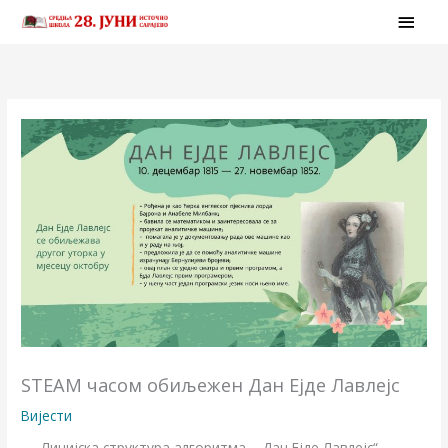
Skip
MAI
to
MEN
content
STEAM часом обиљежен Дан Ејде Лавлејс
Вијести
„ Линијска структура алгоритма – Дан Ејде Лавлејс“