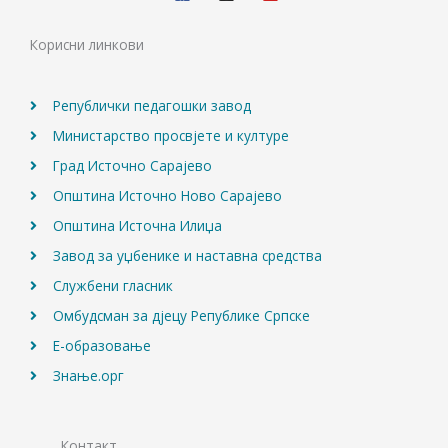
e
t
t
b
a
u
o
g
b
Корисни линкови
o
r
e
k
a
m
Републички педагошки завод
Министарство просвјете и културе
Град Источно Сарајево
Општина Источно Ново Сарајево
Општина Источна Илиџа
Завод за уџбенике и наставна средства
Службени гласник
Омбудсман за дјецу Републике Српске
Е-образовање
Знање.орг
Контакт