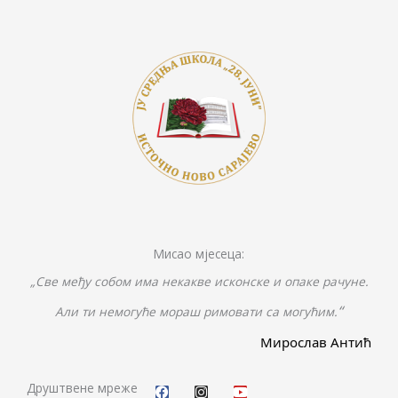
k
k
er
Мисао мјесеца:
„Све међу собом има некакве исконске и опаке рачуне.
“
Али ти немогуће мораш римовати са могућим.
Мирослав Антић
F
I
Y
a
n
o
c
s
u
Друштвене мреже