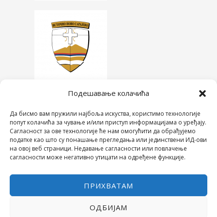
Подешавање колачића
Да бисмо вам пружили најбоља искуства, користимо технологије
попут колачића за чување и/или приступ информацијама о уређају.
Сагласност за ове технологије ће нам омогућити да обрађујемо
податке као што су понашање прегледања или јединствени ИД-ови
на овој веб страници. Недавање сагласности или повлачење
сагласности може негативно утицати на одређене функције.
ПРИХВАТАМ
ОДБИЈАМ
COPYRIGHT © 2026 СРЕДЊА ШКОЛА "28. ЈУНИ"