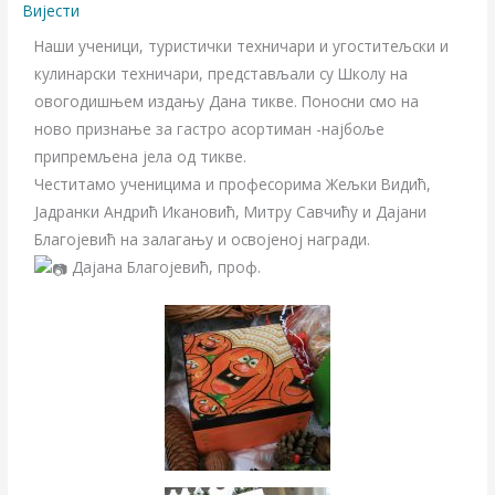
Вијести
Наши ученици, туристички техничари и угоститељски и
кулинарски техничари, представљали су Школу на
овогодишњем издању Дана тикве. Поносни смо на
ново признање за гастро асортиман -најбоље
припремљена јела од тикве.
Честитамо ученицима и професорима Жељки Видић,
Јадранки Андрић Икановић, Митру Савчићу и Дајани
Благојевић на залагању и освојеној награди.
Дајана Благојевић, проф.