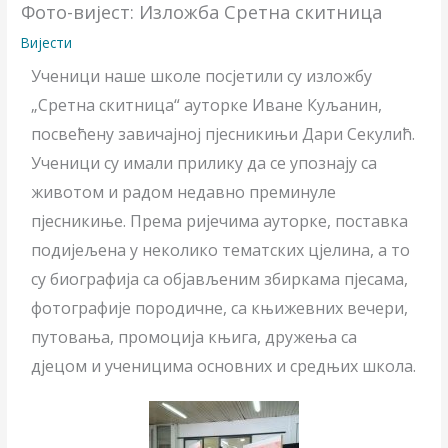
Фото-вијест: Изложба Сретна скитница
Вијести
Ученици наше школе посјетили су изложбу
„Сретна скитница“ ауторке Иване Куљанин,
посвећену завичајној пјесникињи Дари Секулић.
Ученици су имали прилику да се упознају са
животом и радом недавно преминуле
пјесникиње. Према ријечима ауторке, поставка
подијељена у неколико тематских цјелина, а то
су биографија са објављеним збиркама пјесама,
фотографије породичне, са књижевних вечери,
путовања, промоција књига, дружења са
дјецом и ученицима основних и средњих школа.