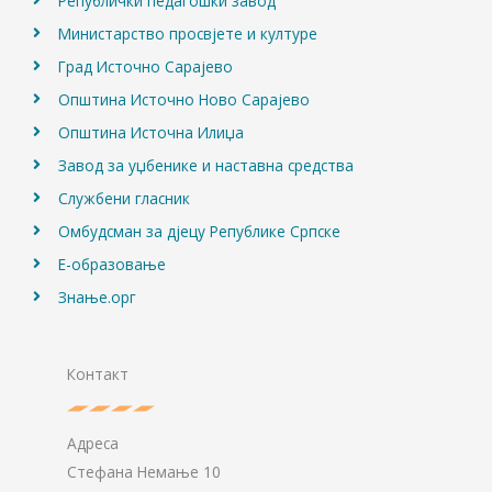
Републички педагошки завод
Министарство просвјете и културе
Град Источно Сарајево
Општина Источно Ново Сарајево
Општина Источна Илиџа
Завод за уџбенике и наставна средства
Службени гласник
Омбудсман за дјецу Републике Српске
Е-образовање
Знање.орг
Контакт
Адреса
Стефана Немање 10