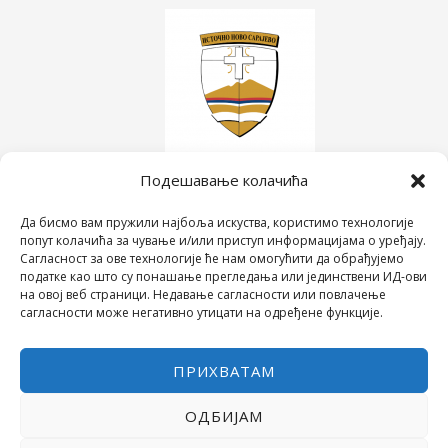
Подешавање колачића
Да бисмо вам пружили најбоља искуства, користимо технологије
попут колачића за чување и/или приступ информацијама о уређају.
Сагласност за ове технологије ће нам омогућити да обрађујемо
податке као што су понашање прегледања или јединствени ИД-ови
на овој веб страници. Недавање сагласности или повлачење
сагласности може негативно утицати на одређене функције.
ПРИХВАТАМ
ОДБИЈАМ
COPYRIGHT © 2026 СРЕДЊА ШКОЛА "28. ЈУНИ"
POWERED BY МИЛЕВА МИРОВИЋ ТАНИЋ