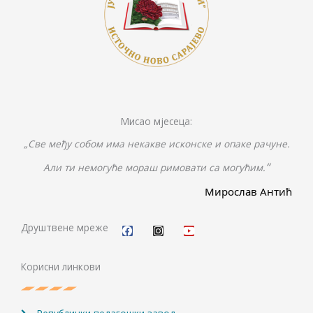
Мисао мјесеца:
„Све међу собом има некакве исконске и опаке рачуне.
“
Али ти немогуће мораш римовати са могућим.
Мирослав Антић
F
I
Y
a
n
o
c
s
u
Друштвене мреже
e
t
t
b
a
u
o
g
b
Корисни линкови
o
r
e
k
a
m