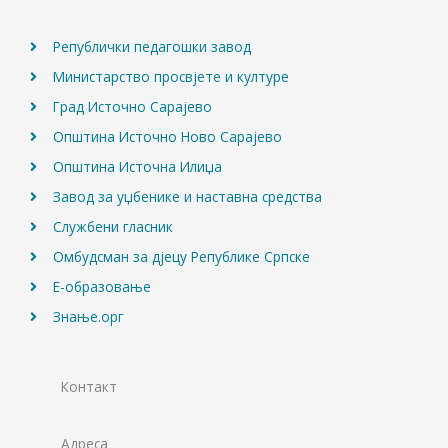
k
a
m
Републички педагошки завод
Министарство просвјете и културе
Град Источно Сарајево
Општина Источно Ново Сарајево
Општина Источна Илиџа
Завод за уџбенике и наставна средства
Службени гласник
Омбудсман за дјецу Републике Српске
Е-образовање
Знање.орг
Контакт
Адреса