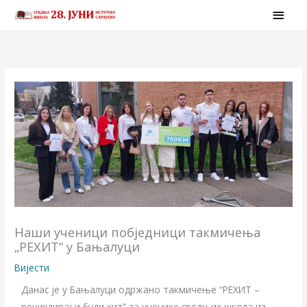
Skip
MAI
to
MEN
content
Наши ученици побједници такмичења
„РЕХИТ“ у Бањалуци
Вијести
Данас је у Бањалуци одржано такмичење “РЕXИТ –
рециклирај и буди хит” за ученике средњих школа из