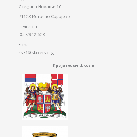
Стефана Немање 10
71123 Источно Сарајево
Телефон
057/342-523
E-mail
ss71@skolers.org
Пријатељи Школе