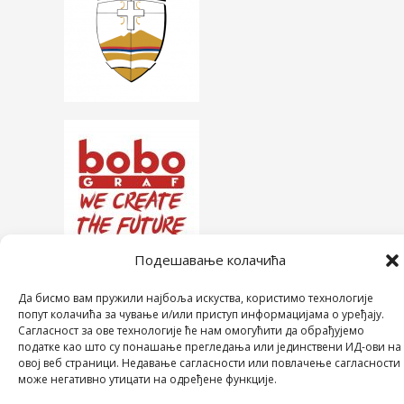
Подешавање колачића
Да бисмо вам пружили најбоља искуства, користимо технологије
попут колачића за чување и/или приступ информацијама о уређају.
Сагласност за ове технологије ће нам омогућити да обрађујемо
COPYRIGHT © 2026 СРЕДЊА ШКОЛА "28. ЈУНИ"
податке као што су понашање прегледања или јединствени ИД-ови на
POWERED BY МИЛЕВА МИРОВИЋ ТАНИЋ
овој веб страници. Недавање сагласности или повлачење сагласности
може негативно утицати на одређене функције.