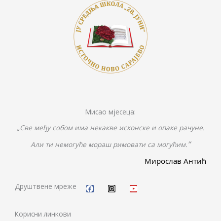
Мисао мјесеца:
„Све међу собом има некакве исконске и опаке рачуне.
“
Али ти немогуће мораш римовати са могућим.
Мирослав Антић
F
I
Y
a
n
o
c
s
u
Друштвене мреже
e
t
t
b
a
u
o
g
b
Корисни линкови
o
r
e