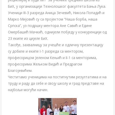
БиХ, у организацији Технолошког факултета Бања Лука.
Ученици III-3 разреда Аница Зечевић, Никола Попадић и
Марко Мијовић су са пројектом “Наша борба, наша
Српска”, уз подршку ментора Ане Савић и Едине
Омербашић Мачкић, однијели побједу у конкуренцији од
23 екипе из цијеле БиХ.
Такође, захвалницу за учешће и одличну презентацију
су добиле и екипе I-1 разреда са ментором,
професорицом Јеленом Кењић и II-1 са менторима,
професорима Жељком Видић и Предрагом
Благојевићем.
Честитамо ученицима на постигнутим резултатима и на
труду и раду да себе и своју школу и град представе на
најбољи могући начин.